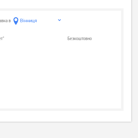
авка в
ет"
Безкоштовно