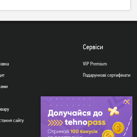
УМБ (Power Bank) Aspor
УМБ (Power Bank) Aspor
A338 10000mAh Black
A370 10000mAh Black
Сервiси
749
749
грн
грн
Немає в наявності
Немає в наявності
тавка
VIP Premium
дит
Подарункові сертифікати
нами
овару
стання сайту