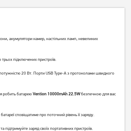
ни, акумулятори камер, настільних ламп, невеликих
Зовнішній акумулятор
Зовнішній акумулятор
трьох підключених пристроїв.
(Power Bank) HOCO J101B
(Power Bank) Veger W1188
Astute 30000mAh Black
10000mAh 35W Black
1 879
грн
1 099
грн
потужністю 20 Вт. Порти USB Type-A з протоколами швидкого
22.5W
1 499
879
грн
грн
ня робить батарею
Vention 10000mAh 22.5W
безпечною для вас
атареї сповіщатиме про поточний рівень її заряду.
та підтримуйте заряд своїх портативних пристроїв.