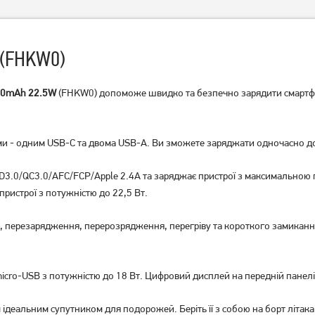
 (FHKW0)
00mAh 22.5W
(FHKW0) допоможе швидко та безпечно зарядити смартфо
УМБ (Power Bank) Baseus
УМБ (Power Bank) Xiaomi
 - одним USB-C та двома USB-A. Ви зможете заряджати одночасно до 
PPQD090101 30000mAh
BHR9126GL 30000 mAh
Black
18W Black
3.0/QC3.0/AFC/FCP/Apple 2.4A та заряджає пристрої з максимальною 
2 199
2 049
грн
грн
ристрої з потужністю до 22,5 Вт.
и, перезарядження, перерозрядження, перегріву та короткого замикан
ro-USB з потужністю до 18 Вт. Цифровий дисплей на передній панелі б
ідеальним супутником для подорожей. Беріть її з собою на борт літака 