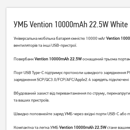
УМБ Vention 10000mAh 22.5W White
Універсальна мобільна батарея ємністю 10000 мАг
Vention 100
вентиляторів та інші USB-пристрої.
УМБ (Power Bank) ColorWay
УМБ (Power Bank) ColorWay
Повербанк
Vention 10000mAh 22.5W
оснащений трьома портами
60000 mAh Powerful Black
30000mAh EnergyPlus
(CW-PB600LPA5BK-PDD)
(USBQC3.0+USB-C
4 439
грн
1 869
грн
Порт USB Type-C підтримує протоколи швидкого зарядження PD
PowerDelivery 22.5W
3 549
1 489
грн
грн
зарядження SCP/QC3.0/FCP/AFC/Apple2.4 зарядять підключені п
Вбудований захист від перевантаження по струму, перенапруг
та ваших пристроїв.
Швидко поповнюйте заряд УМБ через вхідні порти USB-C або mic
Компактна та легка УМБ
Vention 10000mAh 22.5W
стане вашим 