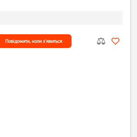
Повiдомити, коли з'явиться