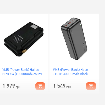
УМБ (Power Bank) Haitech
УМБ (Power Bank) Hoco
HPB-S4 (10000mAh, сонячні
J101B 30000mAh Black
батареї, захист від вологи)
1 979
1 549
грн
грн