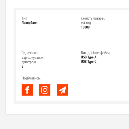
Тип
Ємність батареї,
Повербанк
мА·год
10000
Одночасно
Вихідні інтерфейси
заряджуваних
USB Type A
USB Type C
пристроїв
3
Поділитись: