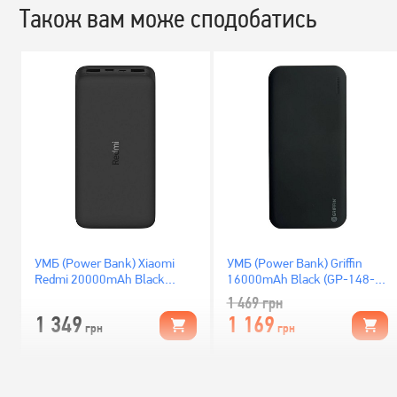
Також вам може сподобатись
УМБ (Power Bank) Xiaomi
УМБ (Power Bank) Griffin
Redmi 20000mAh Black
16000mAh Black (GP-148-
(VXN4304GL)
BLK)
1 469
грн
1 349
1 169
грн
грн