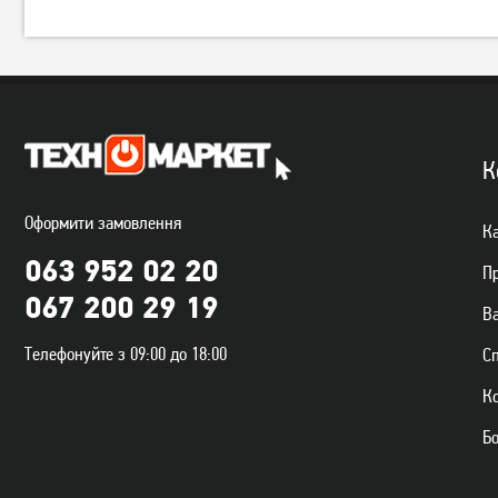
УМБ (Power Bank) Sigma
УМБ (Power Bank) Sigma
mobile X-power SI30A4QL
mobile X-power SI20A4QL
30000 mAh PD20W Black
20000mAh Black
К
1 949
1 549
грн
грн
Оформити замовлення
Ка
063 952 02 20
П
067 200 29 19
Ва
Телефонуйте з 09:00 до 18:00
С
К
Б