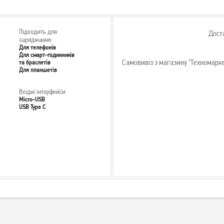
Підходить для
Дост
заряджання
Для телефонів
Для смарт-годинників
Самовивіз з магазину "Техномарк
та браслетів
Для планшетів
Вхідні інтерфейси
Micro-USB
USB Type C