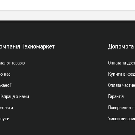
УМБ (Power Bank) Xiaomi
УМБ (Power Bank) Baseus
REDMI 10000mAh Black
PPXJ080101 30000mAh
Black
омпанiя Техномаркет
Допомога
749
грн
2 399
грн
Немає в наявності
талог товарiв
Оплата та дос
ро нас
Купити в кре
кансії
Оплата части
пiвпраця з нами
Гарантiя
онтакти
Повернення т
онуси
Умови викори