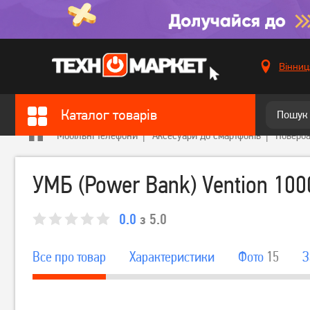
Вінниц
Каталог товарів
Мобільні телефони
Аксесуари до смартфонів
Поверб
УМБ (Power Bank) Vention 10
0.0
з 5.0
Все про товар
Характеристики
Фото
15
З