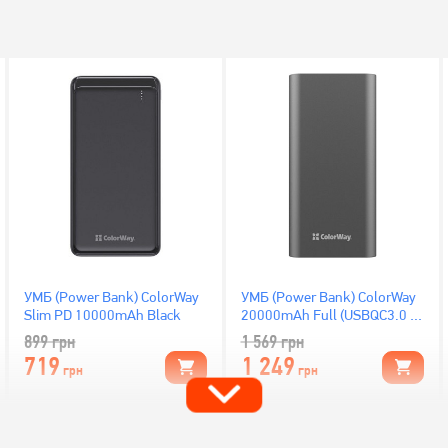
УМБ (Power Bank) ColorWay
УМБ (Power Bank) ColorWay
Slim PD 10000mAh Black
20000mAh Full (USBQC3.0 +
USB-C Power Delivery 22.5W)
899
грн
1 569
грн
Gray
719
1 249
грн
грн