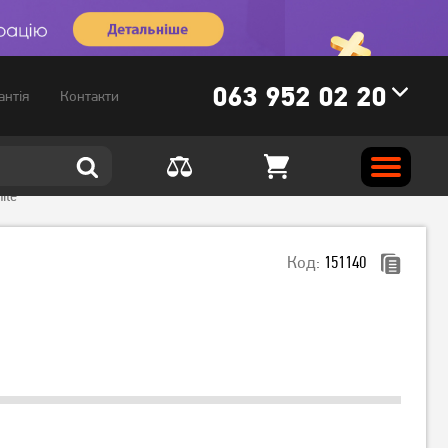
063 952 02 20
антія
Контакти
ite
Код:
151140