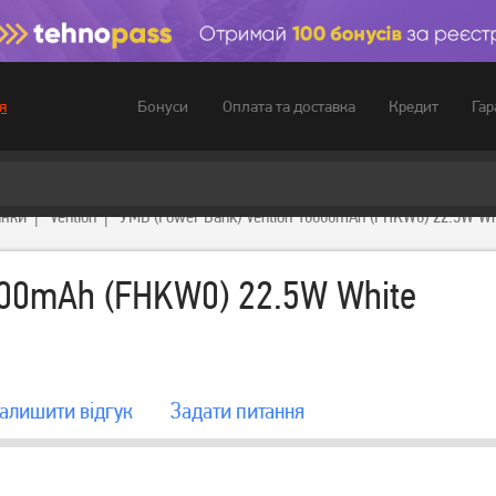
Бонуси
Оплата та доставка
Кредит
Гар
я
анки
Vention
УМБ (Power Bank) Vention 10000mAh (FHKW0) 22.5W Wh
000mAh (FHKW0) 22.5W White
алишити вiдгук
Задати питання