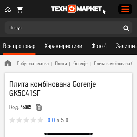
Все про товар
Характеристики
Фото
4
Залишит
Побутова техніка
Плити
Gorenje
Плита комбінована Go
Плита комбінована Gorenje
GK5C41SF
Код:
46005
0.0
з 5.0