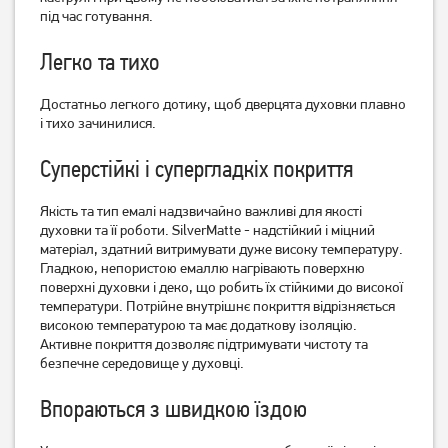
16 749
грн
під час готування.
13 399
10 649
грн
грн
Легко та тихо
Достатньо легкого дотику, щоб дверцята духовки плавно
і тихо зачинилися.
Суперстійкі і супергладкіх покриття
Якість та тип емалі надзвичайно важливі для якості
духовки та її роботи. SilverMatte - надстійкий і міцний
матеріал, здатний витримувати дуже високу температуру.
Гладкою, непористою емаллю нагрівають поверхню
Плита комбінована Castle
Плита комбінована Ardesto
поверхні духовки і деко, що робить їх стійкими до високої
CPG-50H-glass
FSC-F6060PW
температури. Потрійне внутрішнє покриття відрізняється
17 349
грн
високою температурою та має додаткову ізоляцію.
10 219
13 879
Активне покриття дозволяє підтримувати чистоту та
грн
грн
безпечне середовище у духовці.
Впораються з швидкою їздою