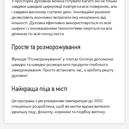
У просторих духовках можна готувати багато їжі не тільки
завдяки швидкій циркуляції повітря на всіх поверхнях, але
і завдяки високому ступеню деко. Інноваційні рішення
дозволяють економно витрачати їжу незалежно від
кількості. Духовка ефективно використовується по всій
ширині і з інноваційними технологіями лікується на всіх
ділянках по всій площі листа.
Плита комбінована Ardesto
Плита комбінована Ardesto
Просте та розморожування
FSC-F6060CW
FSC-F5060PB
15 599
грн
15 749
грн
Функція "Розморожування" у плитах Gorenje допоможе
12 479
12 599
грн
грн
швидко та швидко розморозити продукти глибокого
заморожування. Просто встановіть час, а зробить решту
духовки!
Найкраща піца в місті
Ця програма з регулюванням температури до 300C
спеціально розроблена, щоб ви могли вдома випікати
ідеальну піцу, фокаччу, коржики та подібну випічку.