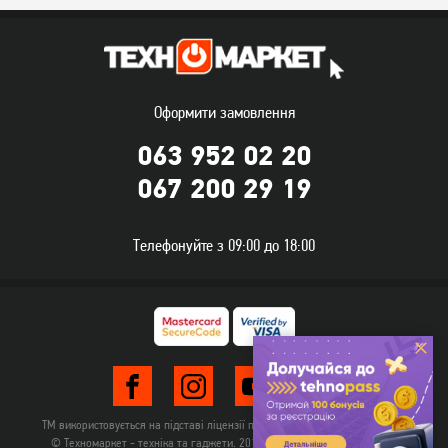
Плита комбінована Ardesto
Газова плита Hansa
FSC-F5060MW
FCGW510009D1
13 299
грн
11 549
грн
10 639
9 239
грн
грн
Оформити замовлення
063 952 02 20
067 200 29 19
Телефонуйте з 09:00 до 18:00
Плита комбінована Hansa
Плита комбінована Castle
FCMS582258
CPG-60X
15 399
12 569
грн
грн
ТМ використовується на підставі ліцензії правовласника TehnomarketLTD
© Техномаркет - техніка та гаджети. 2012-2026. Всі права захищені.