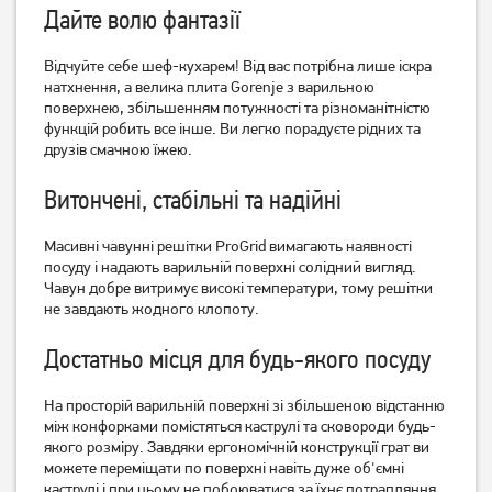
Дайте волю фантазії
Відчуйте себе шеф-кухарем! Від вас потрібна лише іскра
натхнення, а велика плита Gorenje з варильною
Плита комбінована Indesit
Плита електрична Beko
поверхнею, збільшенням потужності та різноманітністю
IS5G8MHA/E
FSM57300GW
функцій робить все інше. Ви легко порадуєте рідних та
21 529
грн
друзів смачною їжею.
17 359
17 219
грн
грн
Витончені, стабільні та надійні
Масивні чавунні решітки ProGrid вимагають наявності
посуду і надають варильній поверхні солідний вигляд.
Чавун добре витримує високі температури, тому решітки
не завдають жодного клопоту.
Достатньо місця для будь-якого посуду
На просторій варильній поверхні зі збільшеною відстанню
між конфорками помістяться каструлі та сковороди будь-
Плита електрична Beko
Плита газова Castle CG-
якого розміру. Завдяки ергономічній конструкції грат ви
FSS56000GW
60B
можете переміщати по поверхні навіть дуже об'ємні
каструлі і при цьому не побоюватися за їхнє потрапляння