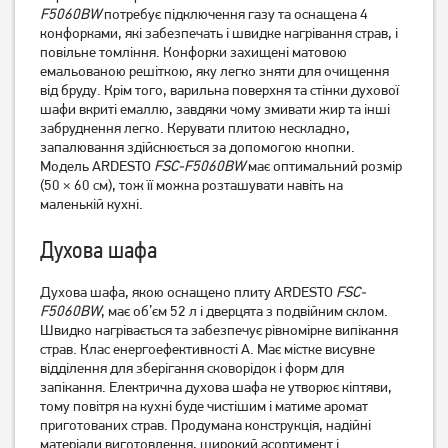
F5060BW
потребує підключення газу та оснащена 4
Плита комбінована Indesit
Плита електрична Beko
конфорками, які забезпечать і швидке нагрівання страв, і
IS5G8MHA/E
FSM57300GW
повільне томління. Конфорки захищені матовою
21 529
грн
емальованою решіткою, яку легко зняти для очищення
17 359
від бруду. Крім того, варильна поверхня та стінки духової
17 219
грн
грн
шафи вкриті емаллю, завдяки чому змивати жир та інші
забруднення легко. Керувати плитою нескладно,
запалювання здійснюється за допомогою кнопки.
Модель ARDESTO
FSC-F5060BW
має оптимальний розмір
(50 × 60 см), тож її можна розташувати навіть на
маленькій кухні.
Духова шафа
Духова шафа, якою оснащено плиту ARDESTO
FSC-
F5060BW
, має об’єм 52 л і дверцята з подвійним склом.
Швидко нагрівається та забезпечує рівномірне випікання
Плита електрична Beko
Плита газова Castle CG-
страв. Клас енергоефективності A. Має містке висувне
FSS56000GW
60B
відділення для зберігання сковорідок і форм для
16 749
грн
запікання. Електрична духова шафа не утворює кіптяви,
тому повітря на кухні буде чистішим і матиме аромат
13 399
10 759
грн
грн
приготованих страв. Продумана конструкція, надійні
матеріали виготовлення, широкий асортимент і