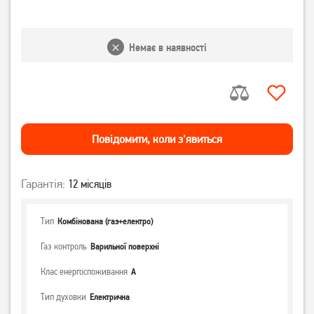
Немає в наявності
Повiдомити, коли з'явиться
Гарантія:
12 місяців
Тип
Комбінована (газ+електро)
Газ контроль
Варильної поверхні
Клас енергоспоживання
А
Тип духовки
Електрична