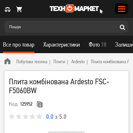
Все про товар
Характеристики
Фото
18
Залиши
Побутова техніка
Плити
Ardesto
Плита комбінована Ar
Плита комбінована Ardesto FSC-
F5060BW
Код:
125952
0.0
з 5.0