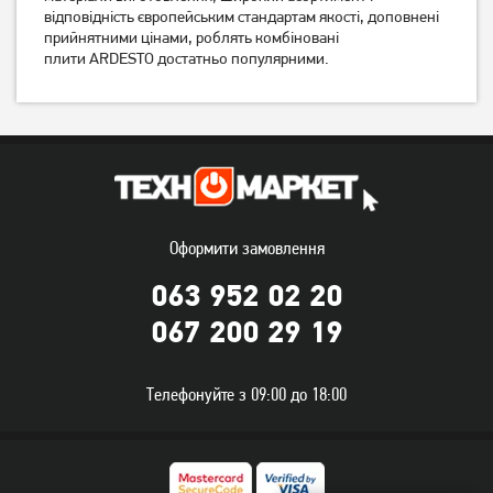
відповідність європейським стандартам якості, доповнені
прийнятними цінами, роблять комбіновані
плити ARDESTO достатньо популярними.
Плита комбінована Castle
Плита комбінована Ardesto
Оформити замовлення
CPG-50H-glass
FSC-F6060PW
17 349
грн
063 952 02 20
10 219
13 879
грн
грн
067 200 29 19
Телефонуйте з 09:00 до 18:00