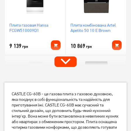
Плита газовая Hansa
Плита комбінована Artel
FCGW510009D1
Apetito 50 10 E Brown
9 139
10 869
грн
грн
CASTLE CG-60B - це газова плита з газовою духовкою,
яка поєднує в собі функціональність та надійність для
приготування їжі. CASTLE CG-60B має сучасний та
стильний дизайн, що доповнить будь-який кухонний
інтер'єр. Вона може бути встановлена в невеликих кухнях
Плита комбінована Indesit
Плита електрична Beko
або квартирах з обмеженим простором. Плита оснащена
IS5G8MHA/E
FSM57300GW
чотирма газовими конфорками, що дозволяють готувати