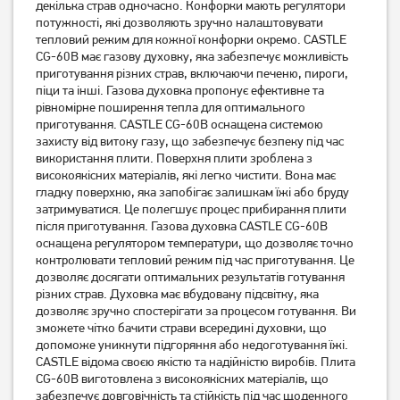
21 529
грн
декілька страв одночасно. Конфорки мають регулятори
17 359
17 219
потужності, які дозволяють зручно налаштовувати
грн
грн
тепловий режим для кожної конфорки окремо. CASTLE
CG-60B має газову духовку, яка забезпечує можливість
приготування різних страв, включаючи печеню, пироги,
піци та інші. Газова духовка пропонує ефективне та
рівномірне поширення тепла для оптимального
приготування. CASTLE CG-60B оснащена системою
захисту від витоку газу, що забезпечує безпеку під час
використання плити. Поверхня плити зроблена з
високоякісних матеріалів, які легко чистити. Вона має
гладку поверхню, яка запобігає залишкам їжі або бруду
затримуватися. Це полегшує процес прибирання плити
після приготування. Газова духовка CASTLE CG-60B
оснащена регулятором температури, що дозволяє точно
Плита електрична Beko
Плита комбінована Castle
контролювати тепловий режим під час приготування. Це
FSS56000GW
CPG-50H-glass
дозволяє досягати оптимальних результатів готування
16 749
грн
різних страв. Духовка має вбудовану підсвітку, яка
13 399
10 219
грн
грн
дозволяє зручно спостерігати за процесом готування. Ви
зможете чітко бачити страви всередині духовки, що
допоможе уникнути підгоряння або недоготування їжі.
CASTLE відома своєю якістю та надійністю виробів. Плита
CG-60B виготовлена з високоякісних матеріалів, що
забезпечує довговічність та стійкість під час щоденного