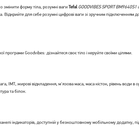
бо змінити форму тіла, розумні ваги
Tefal
GOODVIBES SPORT BM9640S1
а
ла. Відкрийте для себе розумні цифрові ваги зі зручним підключенням 
Підлогові ваги Grunhelm
Підлогові ваги Rotex
BES-BLG
RSB20W
ї програми Goodvibes: дізнайтеся своє тіло і керуйте своїми цілями.
379
грн
Немає в наявності
вага, ІМТ, жирові відкладення, м'язова маса, маса кісток, рівень води в
тура та білок.
 панелі індикаторів, доступній у безкоштовному мобільному додатку, п