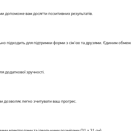
ми допоможе вам досягти позитивних результатів.
Підлогові ваги електронні
Підлогові ваги електронні
Ardesto SCB-965CORK
Ardesto SCB-965CAR
489
грн
489
грн
389
389
грн
грн
но підходить для підтримки форми з сім'єю та друзями. Єдиним обмеж
для додаткової зручності.
и дозволяє легко зчитувати ваш прогрес.
ми електродами та ідеальними розмірами (31 x 31 см).