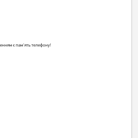
Підлогові ваги Ardesto SCB-
Підлогові ваги Ardesto SCB-
965PEONIES
965PLANK
529
грн
529
грн
419
419
грн
грн
енням є пам'ять телефону!