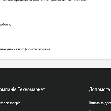
роботу.
важування всіх форм та розмірів.
омпанiя Техномаркет
Допомога
талог товарiв
Оплата та дос