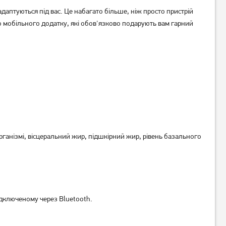
даптуються під вас. Це набагато більше, ніж просто пристрій
до мобільного додатку, які обов'язково подарують вам гарний
Ваги підлогові Tefal
Підлогові ваги Ardesto SCB-
BM9600S1
965 TRAVEL
1 639
грн
529
грн
1 309
419
грн
грн
 організмі, вісцеральний жир, підшкірний жир, рівень базального
ідключеному через Bluetooth.