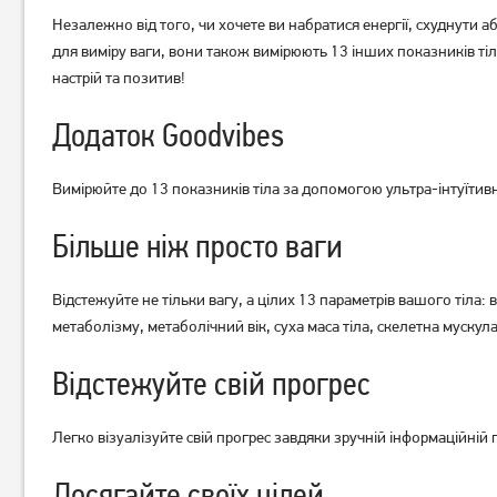
Незалежно від того, чи хочете ви набратися енергії, схуднути а
для виміру ваги, вони також вимірюють 13 інших показників ті
настрій та позитив!
Додаток Goodvibes
Підлогові ваги Ardesto SCB-
Підлогові ваги Grunhelm
965LEAVES
BES-GRA10
Вимірюйте до 13 показників тіла за допомогою ультра-інтуїтивно
379
379
Більше ніж просто ваги
грн
грн
Відстежуйте не тільки вагу, а цілих 13 параметрів вашого тіла: 
метаболізму, метаболічний вік, суха маса тіла, скелетна мускула
Відстежуйте свій прогрес
Легко візуалізуйте свій прогрес завдяки зручній інформаційній
Досягайте своїх цілей