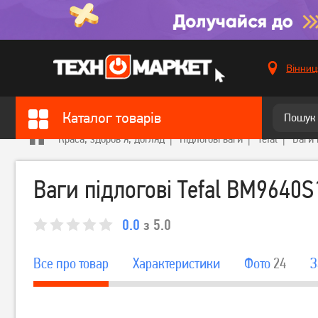
Вінниц
Каталог товарів
Краса, здоров'я, догляд
Підлогові ваги
Tefal
Ваги 
Ваги підлогові Tefal BM9640S
0.0
з 5.0
Все про товар
Характеристики
Фото
24
З