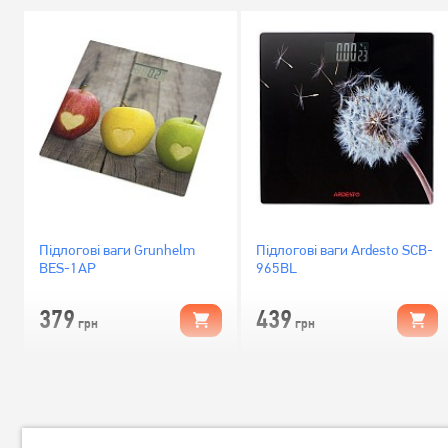
Підлогові ваги Grunhelm
Підлогові ваги Ardesto SCB-
BES-1AP
965BL
379
439
грн
грн