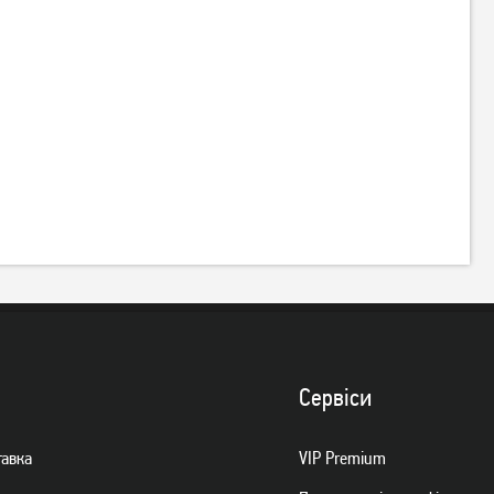
Сервiси
тавка
VIP Premium