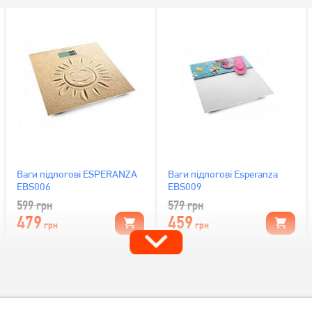
Ваги підлогові ESPERANZA
Ваги підлогові Esperanza
EBS006
EBS009
599
грн
579
грн
479
459
грн
грн