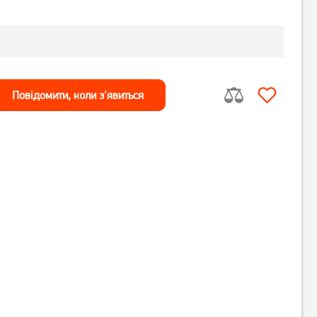
Повiдомити, коли з'явиться