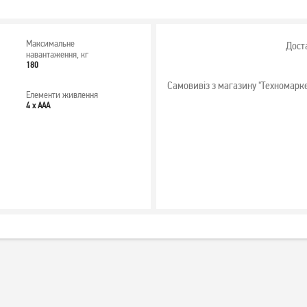
Максимальне
Дост
навантаження, кг
180
Самовивіз з магазину "Техномарк
Елементи живлення
4 x ААА