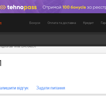
Бонуси
Оплата та доставка
Кредит
Гар
я
підлогові Tefal BM9640S1
1
алишити вiдгук
Задати питання