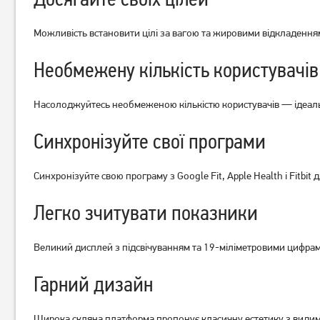
Можливість встановити цілі за вагою та жировими відкладення
Підлогові ваги Ardesto SCB-
Підлогові ваги електронні
965KNIT
Ardesto SCB-965LEAVES
Необмежену кількість користувачів
529
грн
529
грн
419
419
грн
грн
Насолоджуйтесь необмеженою кількістю користувачів — ідеаль
Синхронізуйте свої програми
Синхронізуйте свою програму з Google Fit, Apple Health і Fitbit 
Легко зчитувати показники
Великий дисплей з підсвічуванням та 19-міліметровими цифрам
Гарний дизайн
Широка скляна платформа пропонує класичну естетику з видими