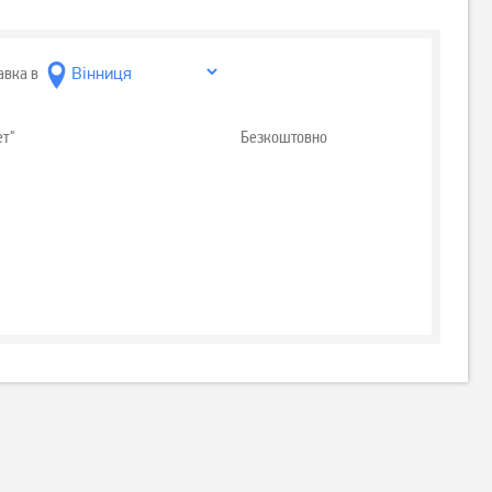
авка в
ет"
Безкоштовно