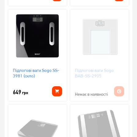
Підлогові ваги Sogo SS-
Підлогові ваги Sogo
3981 (скло)
BAB-SS-2905
649
грн
Немає в наявності