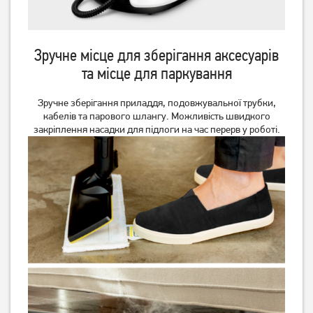
Пароочисник Ardesto,
Пароочисник Sogo SS-
2000Вт, 1500мл, 4Бар,
16935
Зручне місце для зберігання аксесуарів
білий синій (STC-C2000W4-
0)
та місце для паркування
Немає в наявності
Немає в наявності
Зручне зберігання приладдя, подовжувальної трубки,
кабелів та парового шлангу. Можливість швидкого
закріплення насадки для підлоги на час перерв у роботі.
Пароочисник Ardesto STC-
Пароочисник Karcher SC 4
C2000W4-0
Deluxe Iron (1.513-462.0)
4 699
грн
Немає в наявності
Немає в наявності