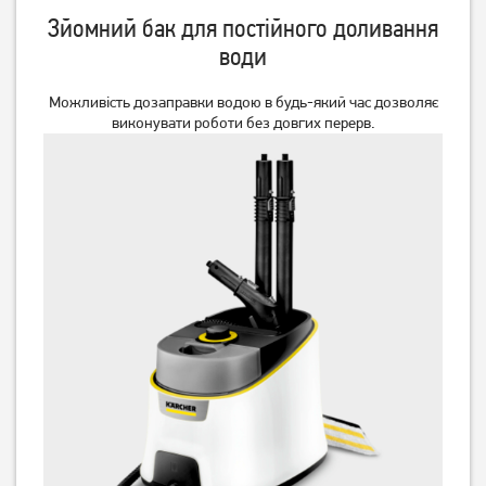
Зйомний бак для постійного доливання
води
Можливість дозаправки водою в будь-який час дозволяє
виконувати роботи без довгих перерв.
Парова швабра Hoover
Парова швабра Gorenje
CA2IN1D 011
SC1200W
Немає в наявності
Немає в наявності