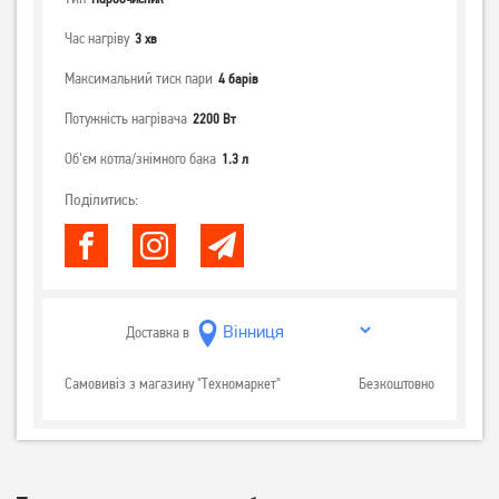
Час нагріву
3 хв
Максимальний тиск пари
4 барів
Потужність нагрівача
2200 Вт
Об'єм котла/знімного бака
1.3 л
Поділитись:
Доставка в
Самовивіз з магазину "Техномаркет"
Безкоштовно