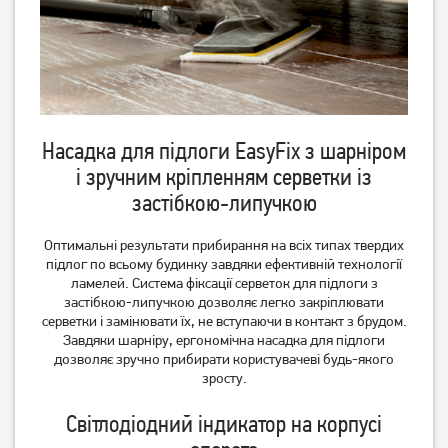
Насадка для підлоги EasyFix з шарніром
і зручним кріпленням серветки із
застібкою-липучкою
Оптимальні результати прибирання на всіх типах твердих
підлог по всьому будинку завдяки ефективній технології
ламелей. Система фіксації серветок для підлоги з
застібкою-липучкою дозволяє легко закріплювати
серветки і замінювати їх, не вступаючи в контакт з брудом.
Завдяки шарніру, ергономічна насадка для підлоги
дозволяє зручно прибирати користувачеві будь-якого
зросту.
Світлодіодний індикатор на корпусі