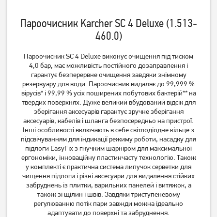
Пароочисник Karcher SC 4 Deluxe (1.513-
460.0)
Пароочисник SC 4 Deluxe виконує очищення під тиском
Пароочисник Ardesto STC-
Пароочисник Ardesto STC-
C1200W3-5
4,0 бар, має можливість постійного дозаправлення і
C1200W3-5
гарантує безперервне очищення завдяки знімному
1 849
грн
резервуару для води. Пароочисник видаляє до 99,999 %
1 479
1 829
грн
грн
вірусів* і 99,99 % усіх поширених побутових бактерій** на
твердих поверхнях. Дуже великий вбудований відсік для
зберігання аксесуарів гарантує зручне зберігання
аксесуарів, кабелів і шланга безпосередньо на пристрої.
Інші особливості включають в себе світлодіодне кільце з
підсвічуванням для індикації режиму роботи, насадку для
підлоги EasyFix з гнучким шарніром для максимальної
ергономіки, інноваційну пластинчасту технологію. Також
у комплекті є практична система липучок серветки для
чищення підлоги і різні аксесуари для видалення стійких
забруднень із плитки, варильних панелей і витяжок, а
також зі щілин і швів. Завдяки триступеневому
регулюванню потік пари завжди можна ідеально
Пароочисник Karcher SC 3
Пароочисник Karcher SC 4
адаптувати до поверхні та забруднення.