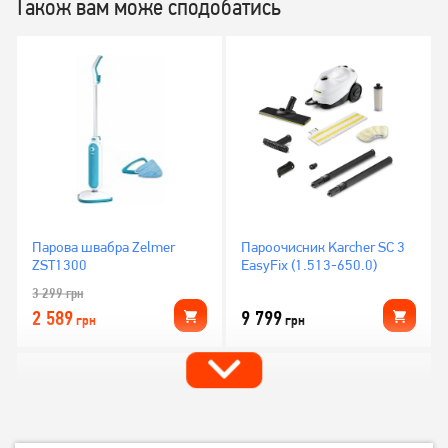
Також вам може сподобатись
Парова швабра Zelmer
Пароочисник Karcher SC 3
ZST1300
EasyFix (1.513-650.0)
3 299
грн
2 589
9 799
грн
грн