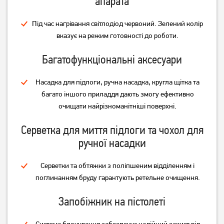
апарата
Під час нагрівання світлодіод червоний. Зелений колір
вказує на режим готовності до роботи.
Багатофункціональні аксесуари
Насадка для підлоги, ручна насадка, кругла щітка та
багато іншого приладдя дають змогу ефективно
очищати найрізноманітніші поверхні.
Серветка для миття підлоги та чохол для
ручної насадки
Серветки та обтяжки з поліпшеним відділенням і
поглинанням бруду гарантують ретельне очищення.
Запобіжник на пістолеті
Система блокування забезпечує надійний захист від