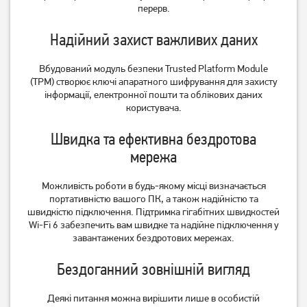
перерв.
Ноутбук HP 255R G10
Ноутбук Asus TUF Gaming
(AD1U9ET)
A16 FA607NUG
(FA607NUG-RL117)
Надійний захист важливих даних
28 999
55 999
грн
грн
Вбудований модуль безпеки Trusted Platform Module
(TPM) створює ключі апаратного шифрування для захисту
інформації, електронної пошти та облікових даних
користувача.
Швидка та ефективна бездротова
мережа
Можливість роботи в будь-якому місці визначається
портативністю вашого ПК, а також надійністю та
швидкістю підключення.
Підтримка гігабітних швидкостей
Wi-Fi 6 забезпечить вам швидке та надійне підключення у
Ноутбук HP Victus 15-
Ноутбук Asus ExpertBook
завантажених бездротових мережах.
fa2057ns (D14JDEA)
B1 B1503CVA (B1503CVA-
S73758)
Бездоганний зовнішній вигляд
59 999
23 499
грн
грн
Деякі питання можна вирішити лише в особистій