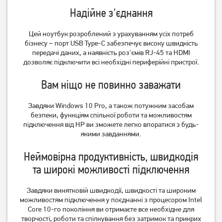
Надійне з'єднання
Цей ноутбук розроблений з урахуванням усіх потреб
бізнесу – порт USB Type-C забезпечує високу швидкість
передачі даних, а наявність роз'ємів RJ-45 та HDMI
дозволяє підключити всі необхідні периферійні пристрої.
Ноутбук Acer Aspire Lite
Ноутбук Asus Vivobook 15
AL16-54P-51BX
X1504VA-BQ2919W
Вам ніщо не повинно заважати
(NX.D76EU.002)
(90NB13Y2-M00W50)
29 999
34 999
Завдяки Windows 10 Pro, а також потужним засобам
грн
грн
безпеки, функціям спільної роботи та можливостям
підключення від HP ви зможете легко впоратися з будь-
якими завданнями.
Неймовірна продуктивність, швидкодія
та широкі можливості підключення
Завдяки винятковій швидкодії, швидкості та широким
можливостям підключення у поєднанні з процесором Intel
Core 10-го покоління ви отримаєте все необхідне для
творчості, роботи та спілкування без затримок та прикрих