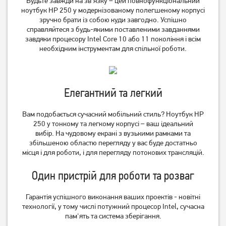
Будьте завжди на зв'язку – цей повнофункціональний
ноутбук HP 250 у модернізованому полегшеному корпусі
48 999
51 999
грн
грн
зручно брати із собою куди завгодно.
Успішно
справляйтеся з будь-якими поставленими завданнями
завдяки процесору Intel Core 10 або 11 покоління і всім
необхідним інструментам для спільної роботи.
Елегантний та легкий
Вам подобається сучасний мобільний стиль?
Ноутбук HP
250 у тонкому та легкому корпусі – ваш ідеальний
вибір.
На чудовому екрані з вузькими рамками та
Ноутбук HP Envy 17-
Ноутбук Acer Aspire Lite
збільшеною областю перегляду у вас буде достатньо
cw0009ua (949X2EA)
AL15-45P (NX.DLQEU.001)
місця і для роботи, і для перегляду потокових трансляцій.
47 999
30 999
Один пристрій для роботи та розваг
грн
грн
Гарантія успішного виконання ваших проектів - новітні
технології, у тому числі потужний процесор Intel, сучасна
пам'ять та система зберігання.