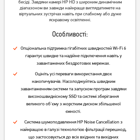
бесіді.
Завдяки камері HP HD з широким динамічним
діапазоном ви завжди найкраще виглядатимете на
віртуальних зустрічах навіть при слабкому або дуже
яскравому освітленні.
Особливості:
Опціональна підтримка гігабітних швидкостей Wi-Fi 6
гарантує швидке та надійне підключення навіть у
Ноутбук Asus TUF Gaming
Ноутбук Asus Vivobook Go
завантажених бездротових мережах.
F16 FX607VJB (FX607VJB-
15 L1504FA Mixed Black
RL145)
(L1504FA-BQ1966)
Оцініть усі переваги використання двох
накопичувачів.
Насолоджуйтесь швидким
55 999
24 999
грн
грн
завантаженням системи та запуском програм завдяки
високошвидкісному SSD та системі зберігання
великого об'єму з жорстким диском збільшеної
ємності.
Система шумоподавлення HP Noise Cancellation з
найкращою в галузі технологією фільтрації перешкод,
що застосовується до всіх вхідних та вихідних