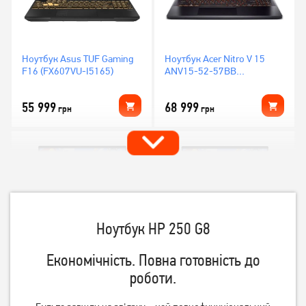
Ноутбук Asus TUF Gaming
Ноутбук Acer Nitro V 15
F16 (FX607VU-I5165)
ANV15-52-57BB
(NH.U1PAA.004)
55 999
68 999
грн
грн
Ноутбук HP 250 G8
Економічність.
Повна готовність до
роботи.
Ноутбук HP Victus 15-
Ноутбук HP Victus 15-
fb3235nw (C1LN5EA)
fa2082wm (B5EQ3UA)