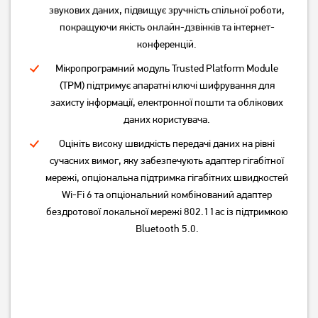
звукових даних, підвищує зручність спільної роботи,
покращуючи якість онлайн-дзвінків та інтернет-
конференцій.
Ноутбук Asus Vivobook Go
Ноутбук HP 15-fc0005nw
15 E1504FA Cool Silver
(CX5C3EA)
Мікропрограмний модуль Trusted Platform Module
(E1504FA-BQ2835)
(TPM) підтримує апаратні ключі шифрування для
29 999
30 999
грн
грн
захисту інформації, електронної пошти та облікових
даних користувача.
Оцініть високу швидкість передачі даних на рівні
сучасних вимог, яку забезпечують адаптер гігабітної
мережі, опціональна підтримка гігабітних швидкостей
Wi-Fi 6 та опціональний комбінований адаптер
бездротової локальної мережі 802.11ac із підтримкою
Bluetooth 5.0.
Ноутбук Acer NITRO 5
Ноутбук HP Victus 15-
AN515-55-52GP
fb3026nw (C38YXEA)
(NH.QB2EU.012)