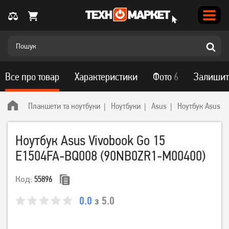
Все про товар
Характеристики
Фото
6
Залишит
Планшети та ноутбуки
Ноутбуки
Asus
Ноутбук Asus V
Ноутбук Asus Vivobook Go 15
E1504FA-BQ008 (90NB0ZR1-M00400)
Код:
55896
0.0
з 5.0