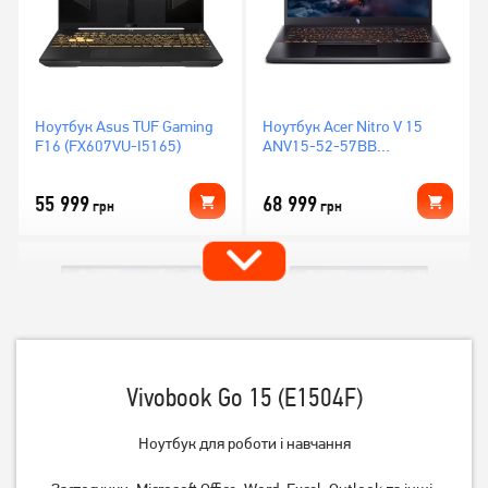
Ноутбук Asus TUF Gaming
Ноутбук Acer Nitro V 15
F16 (FX607VU-I5165)
ANV15-52-57BB
(NH.U1PAA.004)
55 999
68 999
грн
грн
Vivobook Go 15 (E1504F)
Ноутбук для роботи і навчання
Ноутбук HP Victus 15-
Ноутбук HP Victus 15-