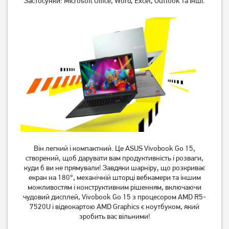
Застосунки: Microsoft Office, Word, Excel, Outlook та інші.
fb3235nw (C1LN5EA)
fa2082wm (B5EQ3UA)
48 999
51 999
грн
грн
Він легкий і компактний. Це ASUS Vivobook Go 15,
Ноутбук HP Envy 17-
Ноутбук Acer Aspire Lite
створений, щоб дарувати вам продуктивність і розваги,
cw0009ua (949X2EA)
AL15-45P (NX.DLQEU.001)
куди б ви не прямували! Завдяки шарніру, що розкриває
екран на 180°, механічній шторці вебкамери та іншим
можливостям і конструктивним рішенням, включаючи
47 999
30 999
грн
грн
чудовий дисплей, Vivobook Go 15 з процесором AMD R5-
7520U і відеокартою AMD Graphics є ноутбуком, який
зробить вас вільними!