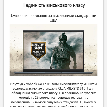
Надійність військового класу
Суворе випробування за військовими стандартами
США
Ноутбук Acer Aspire Lite
Ноутбук Asus Vivobook 15
AL16-54P-51BX
X1504VA-BQ2919W
(NX.D76EU.002)
(90NB13Y2-M00W50)
29 999
34 999
грн
грн
Ноутбук Vivobook Go 15 (E1504F) має виняткову міцність і
відповідає вимогам стандарту США MIL-STD 810H для
обладнання військового класу. Він пройшов 12 суворих
методів та 26 ретельних процедур тестування,
перевершивши вимоги галузевих стандартів. Ці якості, у
свою чергу, подовжують термін служби пристроїв, а отже,