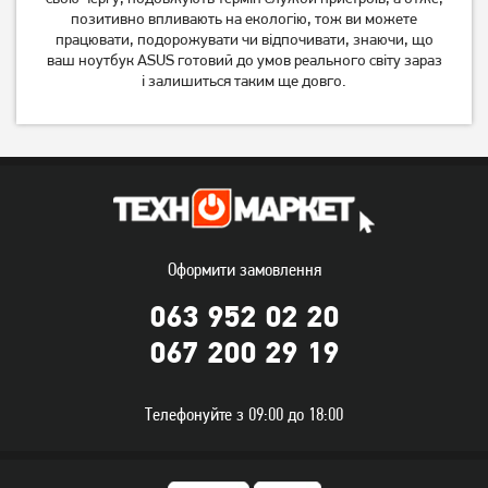
позитивно впливають на екологію, тож ви можете
працювати, подорожувати чи відпочивати, знаючи, що
Ноутбук HP 255R G10
Ноутбук Asus TUF Gaming
ваш ноутбук ASUS готовий до умов реального світу зараз
(AD1U9ET)
A16 FA607NUG
і залишиться таким ще довго.
(FA607NUG-RL117)
28 999
55 999
грн
грн
Оформити замовлення
063 952 02 20
067 200 29 19
Ноутбук HP Victus 15-
Ноутбук Asus ExpertBook
fa2057ns (D14JDEA)
B1 B1503CVA (B1503CVA-
Телефонуйте з 09:00 до 18:00
S73758)
59 999
23 499
грн
грн