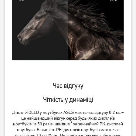
Час відгуку
Чіткість у динаміці
Дисплеї OLED у ноутбуках ASUS мають час відгуку 0,2 мс –
це найшвидший відгук серед будь-яких дисплеїв
3
ноутбуків і в 50 разів швидше
за звичайний РК-дисплей
ноутбука. Більшість РК-дисплеїв ноутбуків мають час
відгуку від 10 до 25 мс. Низький час відгуку забезпечує