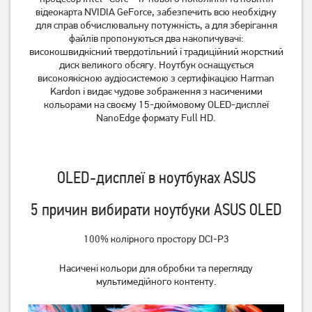
відеокарта NVIDIA GeForce, забезпечить всю необхідну
для справ обчислювальну потужність, а для зберігання
файлів пропонуються два накопичувачі:
високошвидкісний твердотільний і традиційний жорсткий
диск великого обсягу. Ноутбук оснащується
високоякісною аудіосистемою з сертифікацією Harman
Kardon і видає чудове зображення з насиченими
кольорами на своєму 15-дюймовому OLED-дисплеї
NanoEdge формату Full HD.
Ноутбук Acer Aspire Lite
Ноутбук Asus Vivobook 15
OLED-дисплеї в ноутбуках ASUS
AL16-54P-51BX
X1504VA-BQ2919W
(NX.D76EU.002)
(90NB13Y2-M00W50)
5 причин вибирати ноутбуки ASUS OLED
29 999
34 999
грн
грн
100% колірного простору DCI-P3
Насичені кольори для обробки та перегляду
мультимедійного контенту.