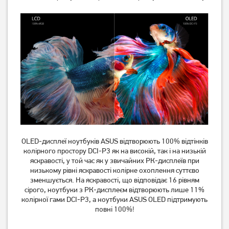
OLED-дисплеї ноутбуків ASUS відтворюють 100% відтінків
колірного простору DCI-P3 як на високій, так і на низькій
яскравості, у той час як у звичайних РК-дисплеїв при
низькому рівні яскравості колірне охоплення суттєво
зменшується. На яскравості, що відповідає 16 рівням
сірого, ноутбуки з РК-дисплеєм відтворюють лише 11%
колірної гами DCI-P3, а ноутбуки ASUS OLED підтримують
повні 100%!