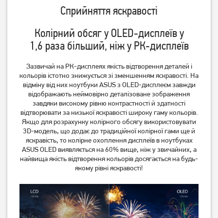
Сприйняття яскравості
Колірний обсяг у OLED-дисплеїв у
1,6 раза більший, ніж у РК-дисплеїв
Зазвичай на РК-дисплеях якість відтворення деталей і
кольорів істотно знижується зі зменшенням яскравості. На
відміну від них ноутбуки ASUS з OLED-дисплеєм завжди
відображають неймовірно деталізоване зображення
завдяки високому рівню контрастності й здатності
відтворювати за низької яскравості широку гаму кольорів.
Якщо для розрахунку колірного обсягу використовувати
3D-модель, що додає до традиційної колірної гами ще й
яскравість, то колірне охоплення дисплеїв в ноутбуках
ASUS OLED виявляється на 60% вище, ніж у звичайних, а
найвища якість відтворення кольорів досягається на будь-
якому рівні яскравості!