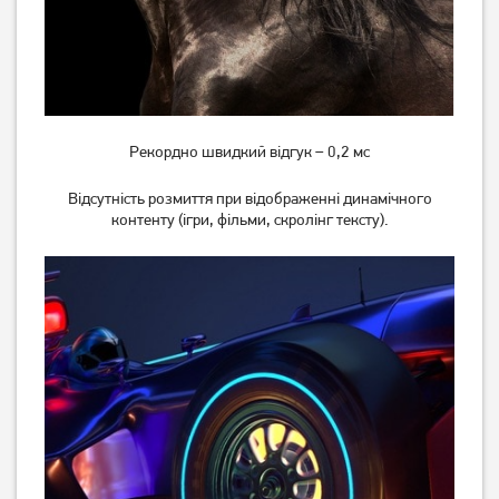
Ноутбук Acer NITRO 5
Ноутбук HP Victus 15-
AN515-55-52GP
fb3026nw (C38YXEA)
(NH.QB2EU.012)
38 999
грн
69 999
грн
Немає в наявності
Рекордно швидкий відгук – 0,2 мс
Відсутність розмиття при відображенні динамічного
контенту (ігри, фільми, скролінг тексту).