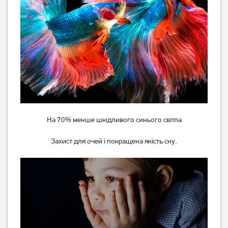
Ноутбук HP 255R G10
Ноутбук Asus TUF Gaming
(AD1U9ET)
A16 FA607NUG
(FA607NUG-RL117)
28 999
55 999
грн
грн
На 70% менше шкідливого синього світла
Захист для очей і покращена якість сну.
Ноутбук HP Victus 15-
Ноутбук Asus ExpertBook
fa2057ns (D14JDEA)
B1 B1503CVA (B1503CVA-