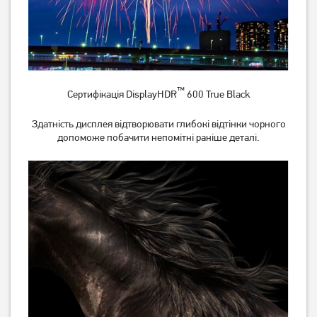
™
Сертифікація DisplayHDR
600 True Black
Ноутбук Asus Vivobook Go
Ноутбук HP 15-fc0005nw
Здатність дисплея відтворювати глибокі відтінки чорного
15 E1504FA Cool Silver
(CX5C3EA)
допоможе побачити непомітні раніше деталі.
(E1504FA-BQ2835)
29 999
30 999
грн
грн