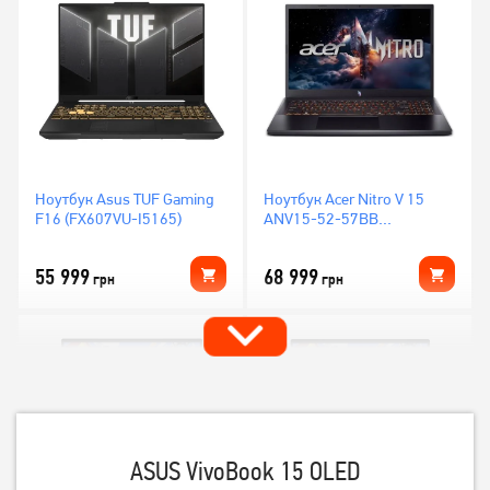
Ноутбук Asus TUF Gaming
Ноутбук Acer Nitro V 15
F16 (FX607VU-I5165)
ANV15-52-57BB
(NH.U1PAA.004)
55 999
68 999
грн
грн
ASUS VivoBook 15 OLED