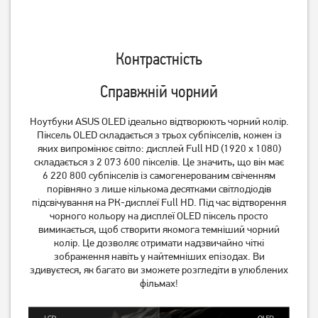
Контрастність
Справжній чорний
Ноутбуки ASUS OLED ідеально відтворюють чорний колір.
Піксель OLED складається з трьох субпікселів, кожен із
яких випромінює світло: дисплей Full HD (1920 x 1080)
складається з 2 073 600 пікселів. Це значить, що він має
6 220 800 субпікселів із самогенерованим свіченням
порівняно з лише кількома десятками світлодіодів
підсвічування на РК-дисплеї Full HD. Під час відтворення
чорного кольору на дисплеї OLED піксель просто
вимикається, щоб створити якомога темніший чорний
колір. Це дозволяє отримати надзвичайно чіткі
зображення навіть у найтемніших епізодах. Ви
здивуєтеся, як багато ви зможете розгледіти в улюблених
фільмах!