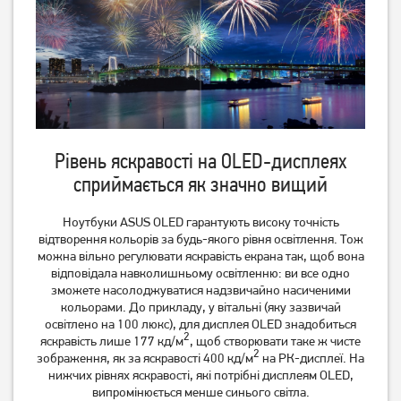
Рівень яскравості на OLED-дисплеях
сприймається як значно вищий
Ноутбуки ASUS OLED гарантують високу точність
відтворення кольорів за будь-якого рівня освітлення. Тож
можна вільно регулювати яскравість екрана так, щоб вона
відповідала навколишньому освітленню: ви все одно
зможете насолоджуватися надзвичайно насиченими
кольорами. До прикладу, у вітальні (яку зазвичай
освітлено на 100 люкс), для дисплея OLED знадобиться
2
яскравість лише 177 кд/м
, щоб створювати таке ж чисте
2
зображення, як за яскравості 400 кд/м
на РК-дисплеї. На
нижчих рівнях яскравості, які потрібні дисплеям OLED,
випромінюється менше синього світла.