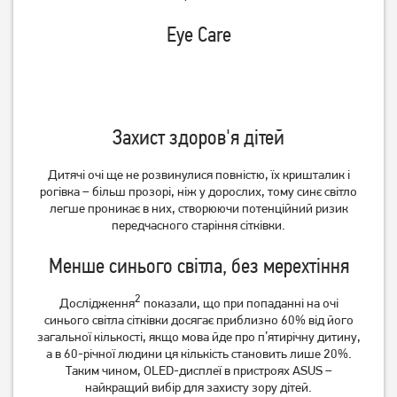
Eye Care
Захист здоров'я дітей
Дитячі очі ще не розвинулися повністю, їх кришталик і
рогівка – більш прозорі, ніж у дорослих, тому синє світло
легше проникає в них, створюючи потенційний ризик
передчасного старіння сітківки.
Менше синього світла, без мерехтіння
2
Дослідження
показали, що при попаданні на очі
синього світла сітківки досягає приблизно 60% від його
загальної кількості, якщо мова йде про п’ятирічну дитину,
а в 60-річної людини ця кількість становить лише 20%.
Таким чином, OLED-дисплеї в пристроях ASUS –
найкращий вибір для захисту зору дітей.