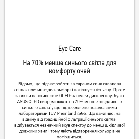
Eye Care
На 70% менше синього світла для
комфорту очей
Відомо, що під час роботи за екраном синя складова
світла спричиняє дискомфорт і погіршує якість сну. Проте
завдяки властивостям OLED-панелей дисплеї ноутбуків
ASUS OLED випромінюють на 70% менше шкідливого
1
синього світла
, що підтверджено незалежними
лабораторіями TÜV Rheinland і SGS. Що важливо: на
відміну від традиційної фільтрації синього світла,
відбувається незначний зсув спектру до менш шкідливої
довжини хвилі, тому якість відтворення кольорів не
погіршиться.