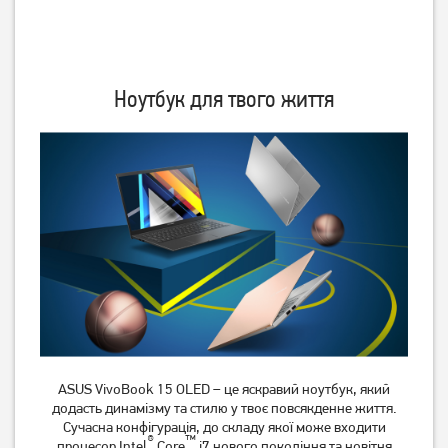
Ноутбук HP Victus 15-
Ноутбук HP Victus 15-
fb3235nw (C1LN5EA)
fa2082wm (B5EQ3UA)
Ноутбук для твого життя
48 999
51 999
грн
грн
Ноутбук HP Envy 17-
Ноутбук Acer Aspire Lite
cw0009ua (949X2EA)
AL15-45P (NX.DLQEU.001)
ASUS VivoBook 15 OLED – це яскравий ноутбук, який
додасть динамізму та стилю у твоє повсякденне життя.
Сучасна конфігурація, до складу якої може входити
47 999
30 999
®
™
грн
грн
процесор Intel
Core
i7 нового покоління та новітня