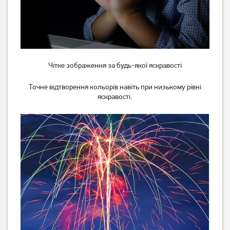
S73758)
59 999
23 499
грн
грн
Чітке зображення за будь-якої яскравості
Точне відтворення кольорів навіть при низькому рівні
яскравості.
Ноутбук Asus TUF Gaming
Ноутбук Asus Vivobook Go
F16 FX607VJB (FX607VJB-
15 L1504FA Mixed Black
RL145)
(L1504FA-BQ1966)
55 999
24 999
грн
грн