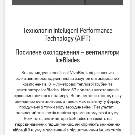
Технологія Intelligent Performance
Technology (AIPT)
Посилене охолодження – вентилятори
IceBlades
Кожна модель нової серії VivoBook відрізняється
ефективним охолодженням за рахунок оптимізованих
компонентів: 8-міліметрової теплової трубки та
вентилятора IceBlades. Його 87 лопаток виготовлені​з
рідкокристалічного полімеру. Вони легше й тонше, ніж у
звичайних вентиляторів, а також мають вигнуту форму,
продуману з точки зору аеродинаміки. Результат –
посилений тиск потік повітря при меншому рівні шуму.
Крім того, вентилятори IceBlades працюють на
гідродинамічних підшипниках, які сприяють зниженню
вібрації й шуму в порівнянні з підшипниками інших типів.