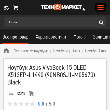
Все про товар
Характеристики
Фото
3
Залишит
Планшети та ноутбуки
Ноутбуки
Asus
Ноутбук Asus V
Ноутбук Asus VivoBook 15 OLED
K513EP-L1440 (90NB0SJ1-M05670)
Black
Код:
42348
0.0
з 5.0