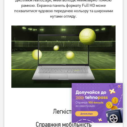
дисплеєм NanoEdge, який володіє неймовірно тонкою
рамкою. Екранна панель формату Full HD може
похвалитися чудовою передачею кольору та широкими
кутами огляду.
Легкість
Справжня мобільність