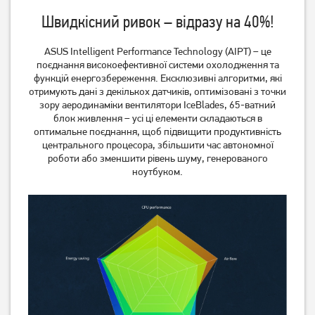
Швидкісний ривок – відразу на 40%!
Ноутбук Acer Aspire Lite
Ноутбук Asus VivoBook 15
AL15-45P-R07Z
X1504VA-BQ4292
(NX.DLQEX.002) Light Silver
ASUS Intelligent Performance Technology (AIPT) – це
поєднання високоефективної системи охолодження та
30 999
34 999
грн
грн
функцій енергозбереження. Ексклюзивні алгоритми, які
отримують дані з декількох датчиків, оптимізовані з точки
зору аеродинаміки вентилятори IceBlades, 65-ватний
блок живлення – усі ці елементи складаються в
оптимальне поєднання, щоб підвищити продуктивність
центрального процесора, збільшити час автономної
роботи або зменшити рівень шуму, генерованого
ноутбуком.