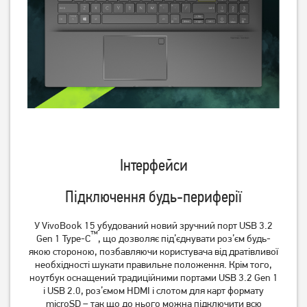
Інтерфейси
Підключення будь-периферії
У VivoBook 15 убудований новий зручний порт USB 3.2
™
Gen 1 Type-C
, що дозволяє під’єднувати роз’єм будь-
якою стороною, позбавляючи користувача від дратівливої
необхідності шукати правильне положення. Крім того,
ноутбук оснащений традиційними портами USB 3.2 Gen 1
і USB 2.0, роз’ємом HDMI і слотом для карт формату
microSD – так що до нього можна підключити всю