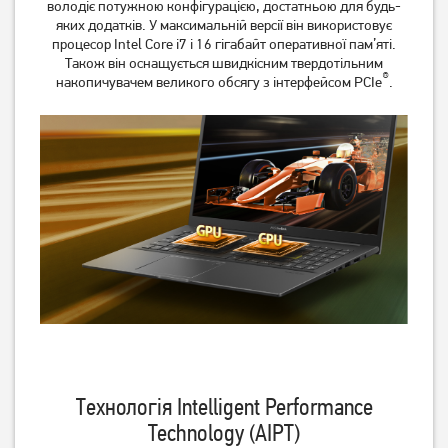
володіє потужною конфігурацією, достатньою для будь-
яких додатків. У максимальній версії він використовує
процесор Intel Core i7 і 16 гігабайт оперативної пам’яті.
Також він оснащується швидкісним твердотільним
®
накопичувачем великого обсягу з інтерфейсом PCIe
.
Ноутбук HP 15-fc0005nw
Ноутбук HP Victus 15-
(CX5C3EA)
fb3026nw (C38YXEA)
30 999
69 999
грн
грн
Технологія Intelligent Performance
Technology (AIPT)