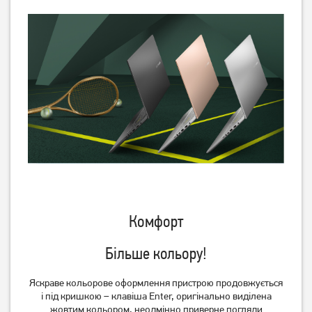
Ноутбук Asus TUF Gaming
Ноутбук HP Victus 15-
A16 FA607NUG
fa2057ns (D14JDEA)
(FA607NUG-RL117)
55 999
59 999
грн
грн
Комфорт
Більше кольору!
Яскраве кольорове оформлення пристрою продовжується
і під кришкою – клавіша Enter, оригінально виділена
Ноутбук Asus ExpertBook
Ноутбук Asus TUF Gaming
жовтим кольором, неодмінно приверне погляди
B1 B1503CVA (B1503CVA-
F16 FX607VJB (FX607VJB-