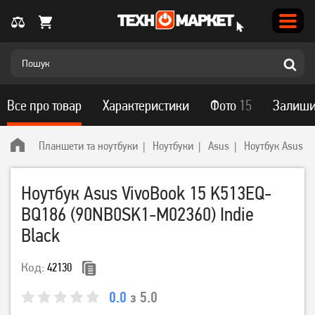
Все про товар
Характеристики
Фото
15
Залиши
Планшети та ноутбуки
Ноутбуки
Asus
Ноутбук Asus V
Ноутбук Asus VivoBook 15 K513EQ-
BQ186 (90NB0SK1-M02360) Indie
Black
Код:
42130
0.0
з 5.0