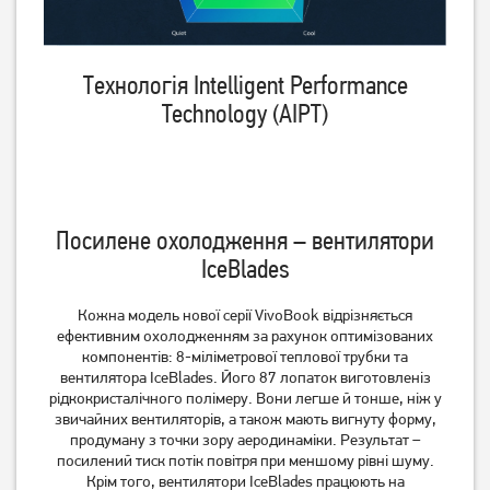
Технологія Intelligent Performance
Technology (AIPT)
Посилене охолодження – вентилятори
IceBlades
Кожна модель нової серії VivoBook відрізняється
ефективним охолодженням за рахунок оптимізованих
компонентів: 8-міліметрової теплової трубки та
вентилятора IceBlades. Його 87 лопаток виготовлені​з
рідкокристалічного полімеру. Вони легше й тонше, ніж у
звичайних вентиляторів, а також мають вигнуту форму,
продуману з точки зору аеродинаміки. Результат –
посилений тиск потік повітря при меншому рівні шуму.
Крім того, вентилятори IceBlades працюють на