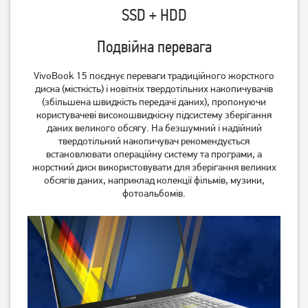
SSD + HDD
Подвійна перевага
VivoBook 15 поєднує переваги традиційного жорсткого
диска (місткість) і новітніх твердотільних накопичувачів
(збільшена швидкість передачі даних), пропонуючи
користувачеві високошвидкісну підсистему зберігання
даних великого обсягу. На безшумний і надійний
твердотільний накопичувач рекомендується
встановлювати операційну систему та програми, а
жорсткий диск використовувати для зберігання великих
обсягів даних, наприклад колекції фільмів, музики,
фотоальбомів.