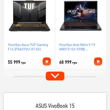
Ноутбук Asus TUF Gaming
Ноутбук Acer Nitro V 15
F16 (FX607VU-I5165)
ANV15-52-57BB
(NH.U1PAA.004)
55 999
68 999
грн
грн
ASUS VivoBook 15