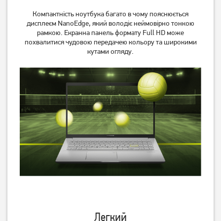
Компактність ноутбука багато в чому пояснюється
дисплеєм NanoEdge, який володіє неймовірно тонкою
рамкою. Екранна панель формату Full HD може
похвалитися чудовою передачею кольору та широкими
кутами огляду.
Легкий