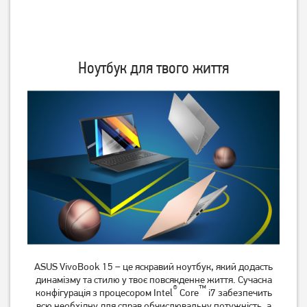
Ноутбук HP Victus 15-
Ноутбук HP Victus 15-
fb3235nw (C1LN5EA)
fa2082wm (B5EQ3UA)
Ноутбук для твого життя
48 999
51 999
грн
грн
Ноутбук HP Envy 17-
Ноутбук Acer Aspire Lite
cw0009ua (949X2EA)
AL15-45P (NX.DLQEU.001)
ASUS VivoBook 15 – це яскравий ноутбук, який додасть
динамізму та стилю у твоє повсякденне життя. Сучасна
®
™
конфігурація з процесором Intel
Core
i7 забезпечить
47 999
30 999
грн
грн
всю необхідну для справ обчислювальну потужність, а