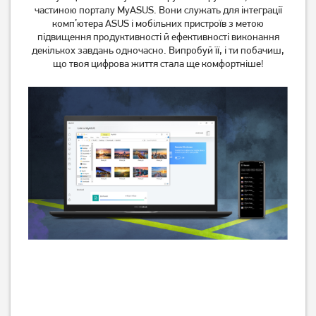
частиною порталу MyASUS. Вони служать для інтеграції
комп’ютера ASUS і мобільних пристроїв з метою
підвищення продуктивності й ефективності виконання
декількох завдань одночасно. Випробуй її, і ти побачиш,
що твоя цифрова життя стала ще комфортніше!