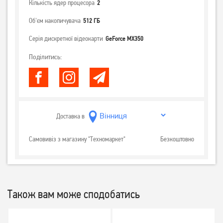
Кількість ядер процесора
2
Об'єм накопичувача
512 ГБ
Серія дискретної відеокарти
GeForce MX350
Поділитись:
Доставка в
Самовивіз з магазину "Техномаркет"
Безкоштовно
Також вам може сподобатись