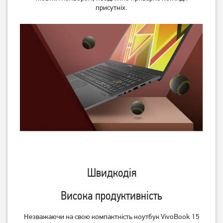
S73758)
RL145)
присутніх.
23 499
55 999
грн
грн
Ноутбук Asus Vivobook Go
Ноутбук Asus Vivobook Go
15 L1504FA Mixed Black
15 E1504FA Cool Silver
(L1504FA-BQ1966)
(E1504FA-BQ2835)
Швидкодія
24 999
29 999
грн
грн
Висока продуктивність
Незважаючи на свою компактність ноутбук VivoBook 15