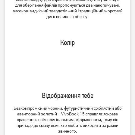
для зберігання файлів пропонуються два накопичувачі:
високошвидкісний твердотільний і традиційний жорсткий
диск великого обсягу.
Колір
Ноутбук Asus Vivobook 15
Ноутбук HP 255R G10
X1504VA-BQ2919W
(AD1U9ET)
(90NB13Y2-M00W50)
34 999
28 999
Відображення тебе
грн
грн
Безкомпромісний чорний, футуристичний сріблястий або
авантюрний золотий – VivoBook 15 справляє яскраве
враження своїм оригінальним оформленням, тому він
припаде до смаку всім, хто любить виходити за рамки
звичного.