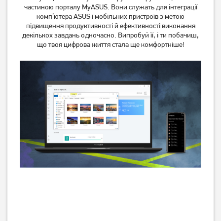
частиною порталу MyASUS. Вони служать для інтеграції
комп’ютера ASUS і мобільних пристроїв з метою
підвищення продуктивності й ефективності виконання
декількох завдань одночасно. Випробуй її, і ти побачиш,
що твоя цифрова життя стала ще комфортніше!