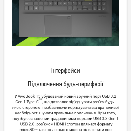
Інтерфейси
Підключення будь-периферії
У VivoBook 15 убудований новий зручний порт USB 3.2
™
Gen 1 Type-C
, що дозволяє під’єднувати роз’єм будь-
якою стороною, позбавляючи користувача від дратівливої
необхідності шукати правильне положення. Крім того,
ноутбук оснащений традиційними портами USB 3.2 Gen 1
і USB 2.0, роз’ємом HDMI і слотом для карт формату
microSD – так що до нього можна підключити всю