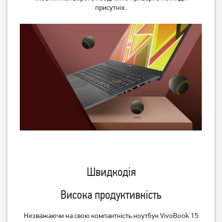
S73758)
присутніх.
59 999
23 499
грн
грн
Ноутбук Asus TUF Gaming
Ноутбук Asus Vivobook Go
F16 FX607VJB (FX607VJB-
15 L1504FA Mixed Black
RL145)
(L1504FA-BQ1966)
Швидкодія
55 999
24 999
грн
грн
Висока продуктивність
Незважаючи на свою компактність ноутбук VivoBook 15