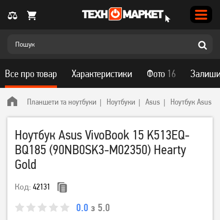
Все про товар
Характеристики
Фото
16
Залиши
Планшети та ноутбуки
Ноутбуки
Asus
Ноутбук Asus V
Ноутбук Asus VivoBook 15 K513EQ-
BQ185 (90NB0SK3-M02350) Hearty
Gold
Код:
42131
0.0
з 5.0