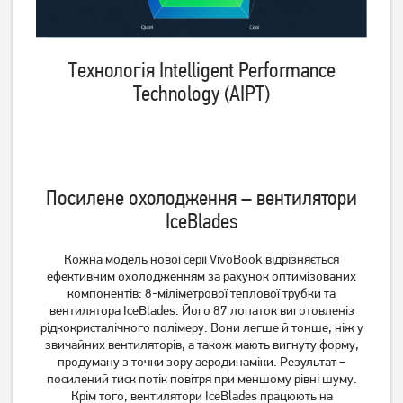
Технологія Intelligent Performance
Technology (AIPT)
Посилене охолодження – вентилятори
IceBlades
Кожна модель нової серії VivoBook відрізняється
ефективним охолодженням за рахунок оптимізованих
компонентів: 8-міліметрової теплової трубки та
вентилятора IceBlades. Його 87 лопаток виготовлені​з
рідкокристалічного полімеру. Вони легше й тонше, ніж у
звичайних вентиляторів, а також мають вигнуту форму,
продуману з точки зору аеродинаміки. Результат –
посилений тиск потік повітря при меншому рівні шуму.
Крім того, вентилятори IceBlades працюють на