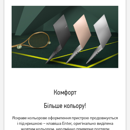
Ноутбук HP 255R G10
Ноутбук Asus TUF Gaming
(AD1U9ET)
A16 FA607NUG
(FA607NUG-RL117)
28 999
55 999
грн
грн
Комфорт
Більше кольору!
Яскраве кольорове оформлення пристрою продовжується
і під кришкою – клавіша Enter, оригінально виділена
Ноутбук HP Victus 15-
Ноутбук Asus ExpertBook
жовтим кольором, неодмінно приверне погляди
fa2057ns (D14JDEA)
B1 B1503CVA (B1503CVA-