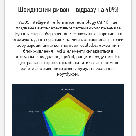
Швидкісний ривок – відразу на 40%!
Ноутбук Acer NITRO 5
Ноутбук HP Victus 15-
AN515-55-52GP
fb3026nw (C38YXEA)
(NH.QB2EU.012)
ASUS Intelligent Performance Technology (AIPT) – це
поєднання високоефективної системи охолодження та
38 999
грн
функцій енергозбереження. Ексклюзивні алгоритми, які
69 999
грн
Немає в наявності
отримують дані з декількох датчиків, оптимізовані з точки
зору аеродинаміки вентилятори IceBlades, 65-ватний
блок живлення – усі ці елементи складаються в
оптимальне поєднання, щоб підвищити продуктивність
центрального процесора, збільшити час автономної
роботи або зменшити рівень шуму, генерованого
ноутбуком.