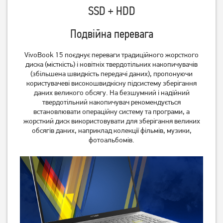
SSD + HDD
Подвійна перевага
VivoBook 15 поєднує переваги традиційного жорсткого
диска (місткість) і новітніх твердотільних накопичувачів
(збільшена швидкість передачі даних), пропонуючи
користувачеві високошвидкісну підсистему зберігання
даних великого обсягу. На безшумний і надійний
твердотільний накопичувач рекомендується
встановлювати операційну систему та програми, а
жорсткий диск використовувати для зберігання великих
обсягів даних, наприклад колекції фільмів, музики,
фотоальбомів.