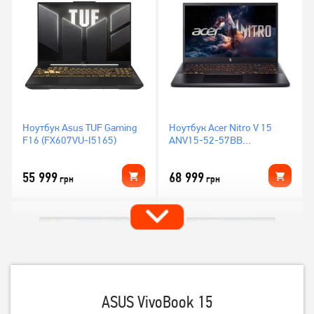
Ноутбук Asus TUF Gaming
Ноутбук Acer Nitro V 15
F16 (FX607VU-I5165)
ANV15-52-57BB
(NH.U1PAA.004)
55 999
68 999
грн
грн
ASUS VivoBook 15