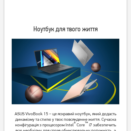
Ноутбук HP Victus 15-
Ноутбук HP Victus 15-
fb3235nw (C1LN5EA)
fa2082wm (B5EQ3UA)
Ноутбук для твого життя
48 999
51 999
грн
грн
Ноутбук HP Envy 17-
Ноутбук Acer Aspire Lite
cw0009ua (949X2EA)
AL15-45P (NX.DLQEU.001)
ASUS VivoBook 15 – це яскравий ноутбук, який додасть
динамізму та стилю у твоє повсякденне життя. Сучасна
®
™
конфігурація з процесором Intel
Core
i7 забезпечить
47 999
30 999
грн
грн
всю необхідну для справ обчислювальну потужність, а