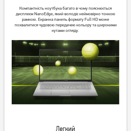
Компактність ноутбука багато в чому пояснюється
дисплеєм NanoEdge, який володіє неймовірно тонкою
рамкою. Екранна панель формату Full HD може
похвалитися чудовою передачею кольору та широкими
кутами огляду.
Легкий