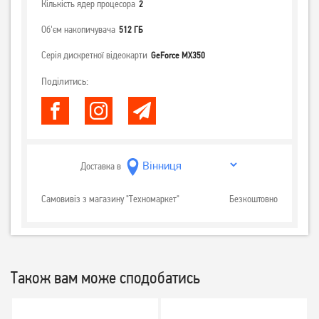
Кількість ядер процесора
2
Об'єм накопичувача
512 ГБ
Серія дискретної відеокарти
GeForce MX350
Поділитись:
Доставка в
Самовивіз з магазину "Техномаркет"
Безкоштовно
Також вам може сподобатись