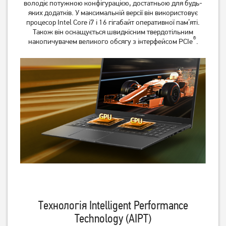
володіє потужною конфігурацією, достатньою для будь-
яких додатків. У максимальній версії він використовує
процесор Intel Core i7 і 16 гігабайт оперативної пам’яті.
Також він оснащується швидкісним твердотільним
®
накопичувачем великого обсягу з інтерфейсом PCIe
.
Ноутбук Asus Vivobook Go
Ноутбук HP 15-fc0005nw
15 E1504FA Cool Silver
(CX5C3EA)
(E1504FA-BQ2835)
29 999
30 999
грн
грн
Технологія Intelligent Performance
Technology (AIPT)