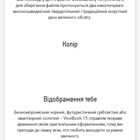
для зберігання файлів пропонуються два накопичувачі:
високошвидкісний твердотільний і традиційний жорсткий
диск великого обсягу.
Колір
Ноутбук Acer Aspire Lite
Ноутбук Asus Vivobook 15
AL16-54P-51BX
X1504VA-BQ2919W
(NX.D76EU.002)
(90NB13Y2-M00W50)
29 999
34 999
Відображення тебе
грн
грн
Безкомпромісний чорний, футуристичний сріблястий або
авантюрний золотий – VivoBook 15 справляє яскраве
враження своїм оригінальним оформленням, тому він
припаде до смаку всім, хто любить виходити за рамки
звичного.