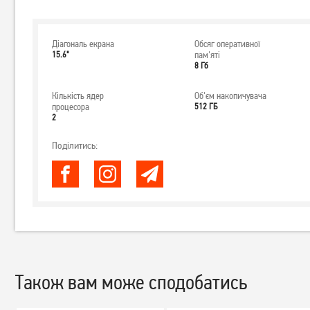
Діагональ екрана
Обсяг оперативної
15.6"
пам'яті
8 Гб
Кількість ядер
Об'єм накопичувача
процесора
512 ГБ
2
Поділитись:
Також вам може сподобатись