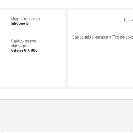
Модель процесора
Дост
Intel Core i3
Самовивіз з магазину "Техномарк
Серія дискретної
відеокарти
GeForce GTX 1050