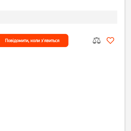
Повiдомити, коли з'явиться