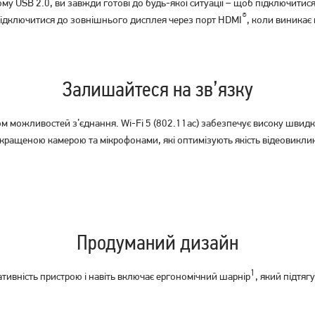
му USB 2.0, ви завжди готові до будь-якої ситуації – щоб підключитис
®
ідключитися до зовнішнього дисплея через порт HDMI
, коли виникає
Залишайтеся на зв’язку
м можливостей з’єднання. Wi-Fi 5 (802.11ac) забезпечує високу швидкі
кращеною камерою та мікрофонами, які оптимізують якість відеовиклик
Продуманий дизайн
1
тивність пристрою і навіть включає ергономічний шарнір
, який підтяг