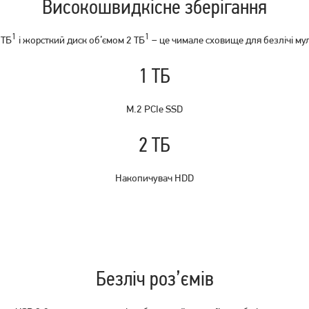
Високошвидкісне зберігання
1
1
 TБ
і жорсткий диск об’ємом 2 TБ
– це чимале сховище для безлічі му
1 ТБ
M.2 PCIe SSD
2 ТБ
Накопичувач HDD
Безліч роз’ємів