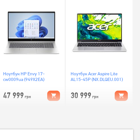
Ноутбук HP Envy 17-
Ноутбук Acer Aspire Lite
cw0009ua (949X2EA)
AL15-45P (NX.DLQEU.001)
47 999
30 999
грн
грн