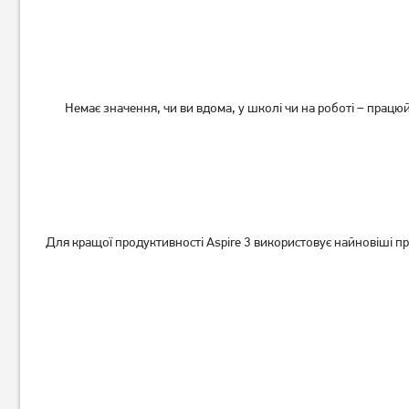
Немає значення, чи ви вдома, у школі чи на роботі – прац
Ноутбук Acer Aspire Lite
Ноутбук Asus Vivobook 15
AL16-54P-51BX
X1504VA-BQ2919W
(NX.D76EU.002)
(90NB13Y2-M00W50)
29 999
34 999
грн
грн
Для кращої продуктивності Aspire 3 використовує найновіші пр