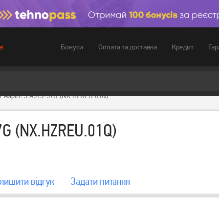
Бонуси
Оплата та доставка
Кредит
Гар
я
r Aspire 3 A315-57G (NX.HZREU.01Q)
7G (NX.HZREU.01Q)
лишити вiдгук
Задати питання