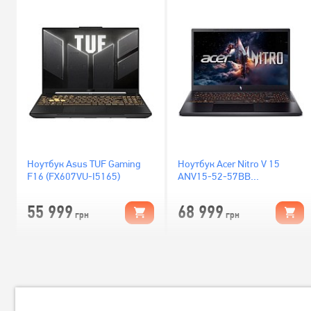
Ноутбук Asus TUF Gaming
Ноутбук Acer Nitro V 15
F16 (FX607VU-I5165)
ANV15-52-57BB
(NH.U1PAA.004)
55 999
68 999
грн
грн