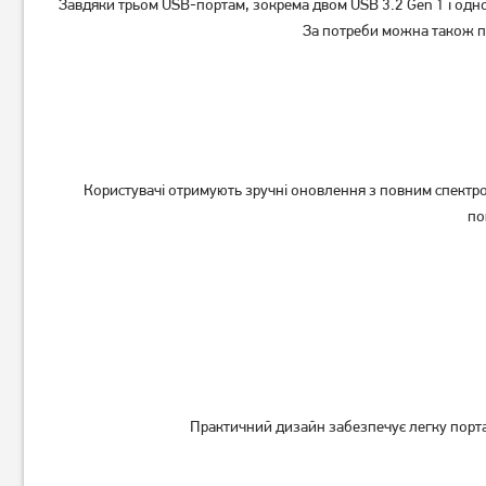
Завдяки трьом USB-портам, зокрема двом USB 3.2 Gen 1 і одно
За потреби можна також п
Користувачі отримують зручні оновлення з повним спектро
по
Практичний дизайн забезпечує легку порта