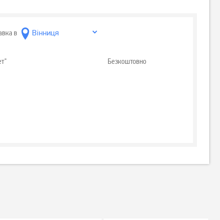
авка в
ет"
Безкоштовно