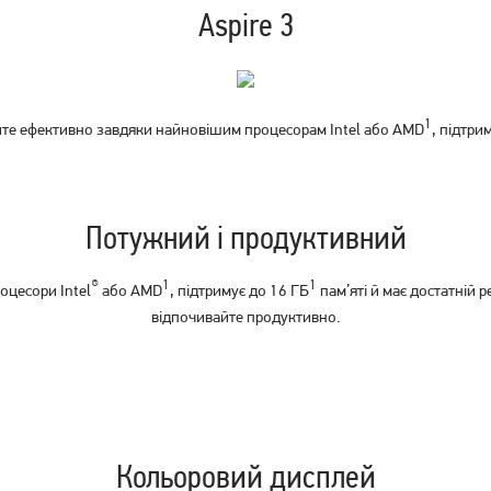
Aspire 3
1
юйте ефективно завдяки найновішим процесорам Intel або AMD
, підтри
Ноутбук HP 255R G10
Ноутбук Asus TUF Gaming
(AD1U9ET)
A16 FA607NUG (FA607NUG-
RL117)
28 999
55 999
Потужний і продуктивний
грн
грн
®
1
1
оцесори Intel
або AMD
, підтримує до 16 ГБ
пам’яті й має достатній р
відпочивайте продуктивно.
Кольоровий дисплей