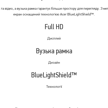
а відео, а вузька рамка гарантує більше простору для перегляду. З ме
Ноутбук Asus Vivobook Go
Ноутбук HP 15-fc0005nw
15 E1504FA Cool Silver
екран оснащений технологією Acer BlueLightShield™.
(CX5C3EA)
(E1504FA-BQ2835)
Full HD
29 999
30 999
грн
грн
Дисплей
Вузька рамка
Дизайн
BlueLightShield™
Технології