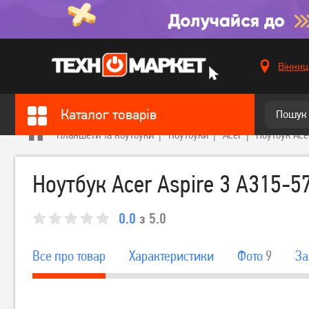
Вінниц
Каталог товарів
Планшети та ноутбуки
Ноутбуки
Acer
Ноутбук Ace
Ноутбук Acer Aspire 3 A315-5
0.0
з 5.0
Все про товар
Характеристики
Фото
9
За