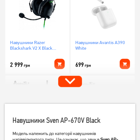
Навушники Razer
Навушники Avantis A390
Blackshark V2 X Black
White
(RZ04-03240100-R3M1)
2 999
699
грн
грн
Навушники Sven AP-670V Black
Модель належить до категорії навушників
напіввідкритого типу. Це означає, що звук в
Sven AP-