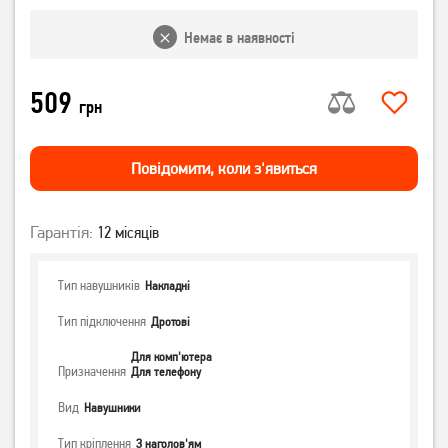
Немає в наявності
509
грн
Повiдомити, коли з'явиться
Гарантія:
12 місяців
Тип навушників
Накладні
Тип підключення
Дротові
Для комп'ютера
Призначення
Для телефону
Вид
Навушники
Тип кріплення
З наголов'ям