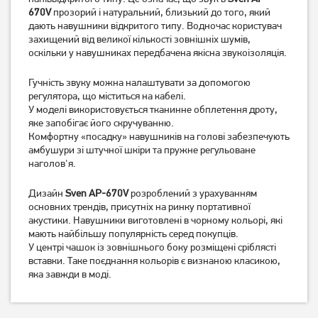
Навушники Avantis A307
Навушники Avantis A307
670V
прозорий і натуральний, близький до того, який
Black
White
дають навушники відкритого типу. Водночас користувач
захищений від великої кількості зовнішніх шумів,
199
оскільки у навушниках передбачена якісна звукоізоляція.
199
грн
грн
Гучність звуку можна налаштувати за допомогою
регулятора, що міститься на кабелі.
У моделі використовується тканинне обплетення дроту,
яке запобігає його скручуванню.
Комфортну «посадку» навушників на голові забезпечують
амбушури зі штучної шкіри та пружне регульоване
наголов'я.
Дизайн
Sven AP-670V
розроблений з урахуванням
основних трендів, присутніх на ринку портативної
акустики. Навушники виготовлені в чорному кольорі, які
Навушники Panasonic RB-
Навушники Panasonic RB-
мають найбільшу популярність серед покупців.
HF420B Bluetooth Blue
HX220BEE-K Black
У центрі чашок із зовнішнього боку розміщені сріблясті
(RB-HF420BGEA)
вставки. Таке поєднання кольорів є визнаною класикою,
яка завжди в моді.
1 249
1 549
грн
грн