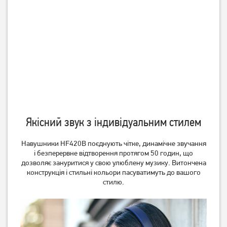
Навушники Avantis A307
Навушники Avantis A307
Black
White
199
199
грн
грн
Якісний звук з індивідуальним стилем
Навушники HF420B поєднують чітке, динамічне звучання
і безперервне відтворення протягом 50 годин, що
дозволяє зануритися у свою улюблену музику. Витончена
конструкція і стильні кольори пасуватимуть до вашого
стилю.
Навушники Panasonic RB-
Навушники Panasonic RP-
HX220BEE-K Black
HT161E-K Black