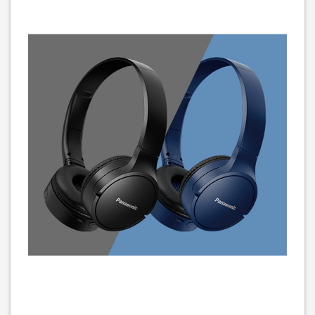
Навушники JBL Tune 510
Навушники REAL-EL GDX-
BT Black
7600 Black/Red
(JBLT510BTBLKEU)
1 819
грн
1 319
грн
1 449
1 049
грн
грн