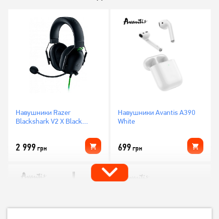
Навушники Razer
Навушники Avantis A390
Blackshark V2 X Black
White
(RZ04-03240100-R3M1)
2 999
699
грн
грн