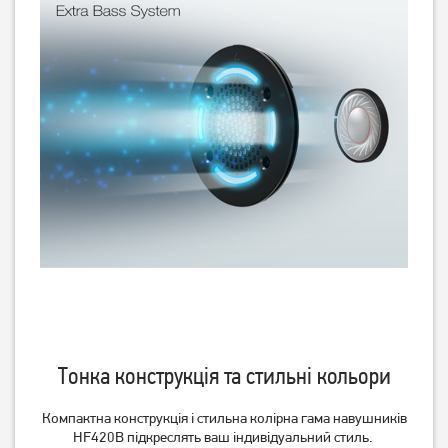
Гарнітура Gembird MHS-03-
Гарнітура Gembird MHS-03-
BKRD Black/Red
WTRD White/Red
619
грн
579
грн
489
459
грн
грн
Тонка конструкція та стильні кольори
Компактна конструкція і стильна колірна гама навушників
HF420B підкреслять ваш індивідуальний стиль.