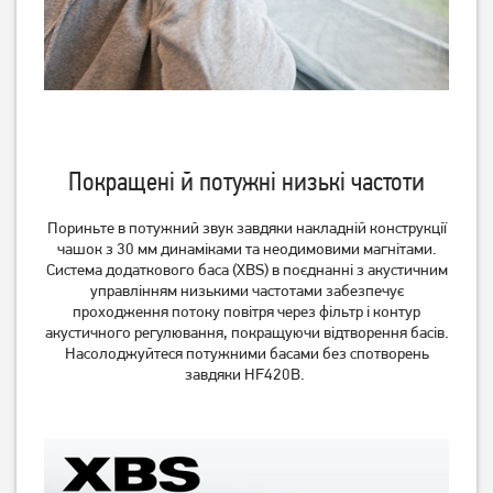
Гарнітура Esperanza
Гарнітура Esperanza
Earphones EGH300B
headsets EGH420R
629
грн
839
грн
499
669
грн
грн
Покращені й потужні низькі частоти
Пориньте в потужний звук завдяки накладній конструкції
чашок з 30 мм динаміками та неодимовими магнітами.
Система додаткового баса (XBS) в поєднанні з акустичним
управлінням низькими частотами забезпечує
проходження потоку повітря через фільтр і контур
акустичного регулювання, покращуючи відтворення басів.
Насолоджуйтеся потужними басами без спотворень
завдяки HF420B.
Навушники Gembird GHS-
Гарнітура Gembird GHS-U-
03
5.1-01 Black/Red
529
грн
889
грн
419
709
грн
грн