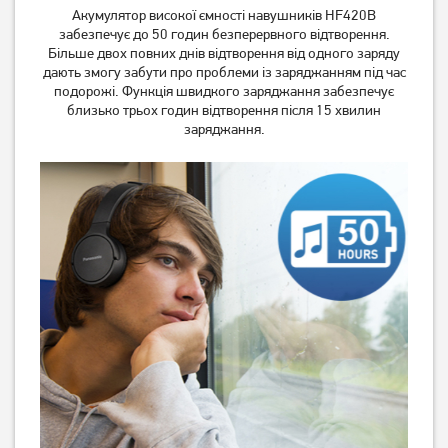
Акумулятор високої ємності навушників HF420B
забезпечує до 50 годин безперервного відтворення.
Більше двох повних днів відтворення від одного заряду
дають змогу забути про проблеми із заряджанням під час
подорожі. Функція швидкого заряджання забезпечує
близько трьох годин відтворення після 15 хвилин
заряджання.
Навушники A4-Tech Bloody
Навушники A4-Tech Bloody
G220 Black
G575 Punk Yellow
1 269
грн
1 899
грн
1 009
1 519
грн
грн