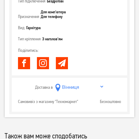
Тип підключення
Бездротові
Для комп'ютера
Призначення
Для телефону
Вид
Гарнітура
Тип кріплення
З наголов'ям
Поділитись:
Доставка в
Самовивіз з магазину "Техномаркет"
Безкоштовно
Також вам може сподобатись