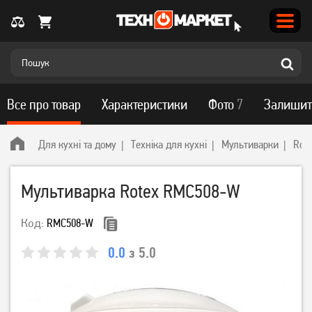
Все про товар
Характеристики
Фото
7
Залишит
Для кухні та дому
Техніка для кухні
Мультиварки
Rot
Мультиварка Rotex RMC508-W
Код:
RMC508-W
0.0
з 5.0