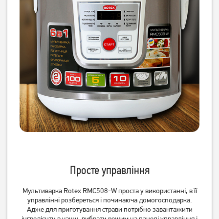
Мультиварка-скороварка
Мультиварка-скороварка
Redmond RMC-PM381
Rotex REPC58-G
3 299
грн
2 999
3 029
грн
грн
Просте управління
Мультиварка-скороварка
Мультиварка Rotex
Мультиварка Rotex RMC508-W проста у використанні, в її
Rotex REPC73-B
RMC503-B
управлінні розбереться і починаюча домогосподарка.
Адже для приготування страви потрібно завантажити
інгредієнти в чашу, вибрати режим на панелі управління і