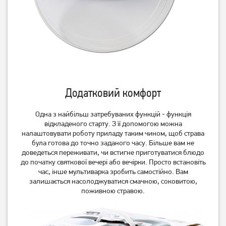
Rotex REPC 57-B
Rotex REPC 72-B
2 719
грн
2 659
2 719
грн
грн
Додатковий комфорт
Одна з найбільш затребуваних функцій - функція
відкладеного старту. З її допомогою можна
налаштовувати роботу приладу таким чином, щоб страва
була готова до точно заданого часу. Більше вам не
доведеться переживати, чи встигне приготуватися блюдо
Мультиварка-скороварка
Мультиварка-скороварка
до початку святкової вечері або вечірки. Просто встановіть
Rotex REPC 73-B
Rotex REPC 75-B
час, інше мультиварка зробить самостійно. Вам
2 849
грн
3 169
грн
залишається насолоджуватися смачною, соковитою,
2 739
2 759
грн
грн
поживною стравою.