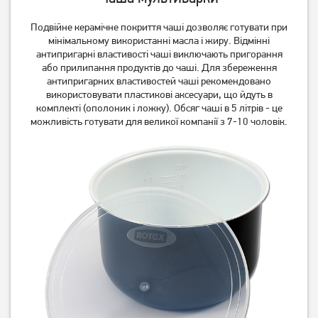
Подвійне керамічне покриття чаші дозволяє готувати при
мінімальному використанні масла і жиру. Відмінні
антипригарні властивості чаші виключають пригорання
або прилипання продуктів до чаші. Для збереження
антипригарних властивостей чаші рекомендовано
Мультиварка Ardesto MC-
Мультиварка Rotex RMC
використовувати пластикові аксесуари, що йдуть в
X45CH
530-G
комплекті (ополоник і ложку). Обсяг чаші в 5 літрів - це
1 729
грн
можливість готувати для великої компанії з 7-10 чоловік.
1 949
1 599
грн
грн
Мультиварка-скороварка
Мультиварка-скороварка