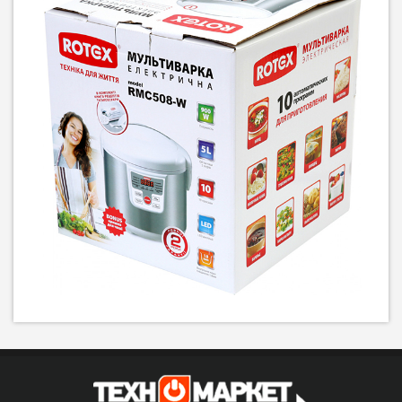
Мультиварка-скороварка
Мультиварка Rotex
Rotex REPC76-B
RMC503-B, 900 Вт
1 529
грн
2 949
1 449
грн
грн