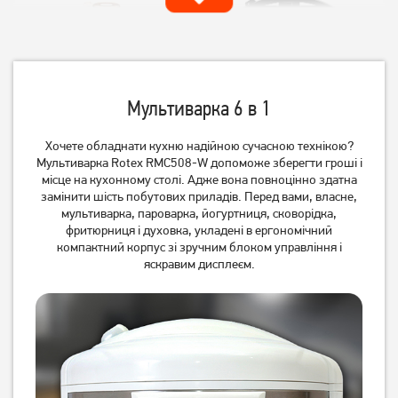
Мультиварка 6 в 1
Хочете обладнати кухню надійною сучасною технікою?
Мультиварка Rotex RMC508-W допоможе зберегти гроші і
Мультиварка-скороварка
Мультиварка Redmond
місце на кухонному столі. Адже вона повноцінно здатна
Moulinex CE501134
RMC-M26
замінити шість побутових приладів. Перед вами, власне,
1 999
грн
мультиварка, пароварка, йогуртниця, сковорідка,
5 599
фритюрниця і духовка, укладені в ергономічний
1 799
грн
грн
компактний корпус зі зручним блоком управління і
яскравим дисплеєм.