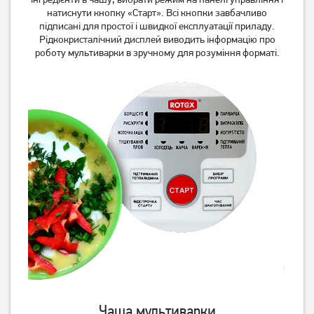
2 999
1 689
грн
грн
натиснути кнопку «Старт». Всі кнопки завбачливо
підписані для простої і швидкої експлуатації приладу.
Рідкокристалічний дисплей виводить інформацію про
роботу мультиварки в зручному для розуміння форматі.
Мультиварка Redmond
Мультиварка Tefal
RMC-M90
RK321A34
5 249
грн
3 399
4 799
грн
грн
Чаша мультиварки