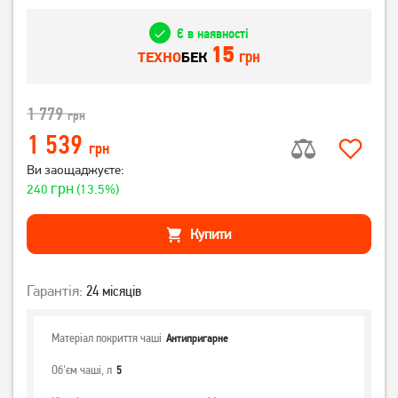
Є в наявності
15
грн
ТЕХНО
БЕК
1 779
грн
1 539
грн
Ви заощаджуєте:
грн
240
(13.5%)
Купити
Гарантія:
24 місяців
Матеріал покриття чаші
Антипригарне
Об'єм чаші, л
5