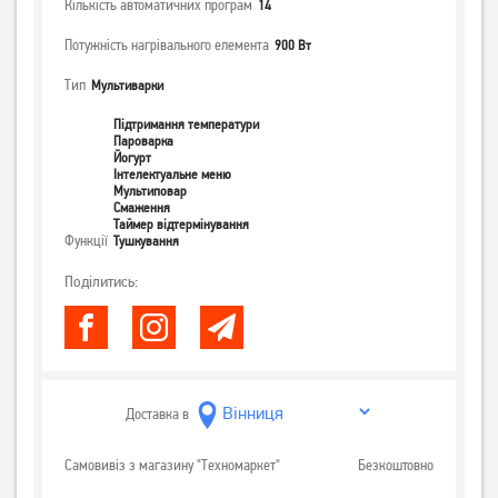
Кількість автоматичних програм
14
Потужність нагрівального елемента
900 Вт
Тип
Мультиварки
Підтримання температури
Пароварка
Йогурт
Інтелектуальне меню
Мультиповар
Смаження
Таймер відтермінування
Функції
Тушкування
Поділитись:
Доставка в
Самовивіз з магазину "Техномаркет"
Безкоштовно