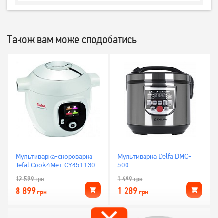
Також вам може сподобатись
Мультиварка-скороварка
Мультиварка Delfa DMC-
Tefal Cook4Me+ CY851130
500
12 599
грн
1 499
грн
8 899
1 289
грн
грн