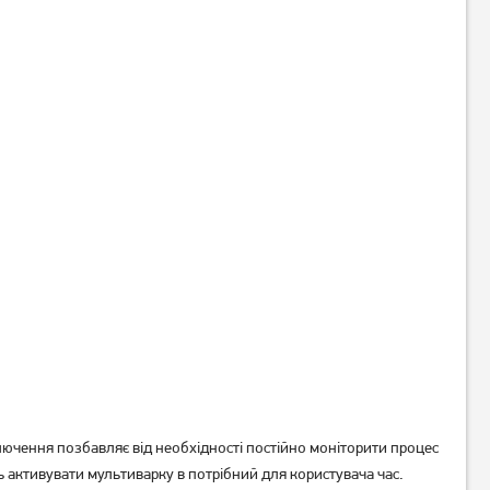
Мультиварка-скороварка
Мультиварка Rotex RMC
Rotex REPC76-B
507-B
1 599
грн
2 949
1 509
грн
грн
ючення позбавляє від необхідності постійно моніторити процес
 активувати мультиварку в потрібний для користувача час.