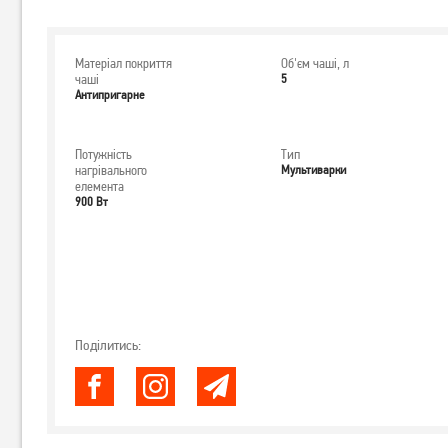
Матеріал покриття
Об'єм чаші, л
чаші
5
Антипригарне
Потужність
Тип
нагрівального
Мультиварки
елемента
900 Вт
Поділитись: