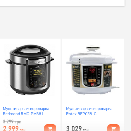
Мультиварка-скороварка
Мультиварка-скороварка
Redmond RMC-PM381
Rotex REPC58-G
3 299
грн
2 999
3 029
грн
грн