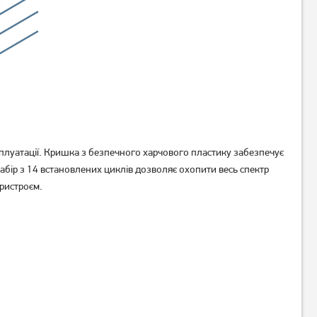
ксплуатації. Кришка з безпечного харчового пластику забезпечує
набір з 14 встановлених циклів дозволяє охопити весь спектр
ристроєм.