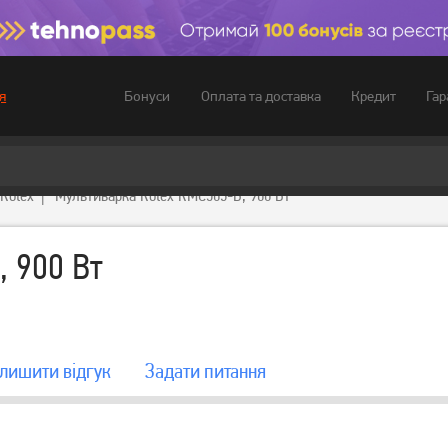
Бонуси
Оплата та доставка
Кредит
Гар
я
Rotex
Мультиварка Rotex RMC503-B, 900 Вт
 900 Вт
лишити вiдгук
Задати питання