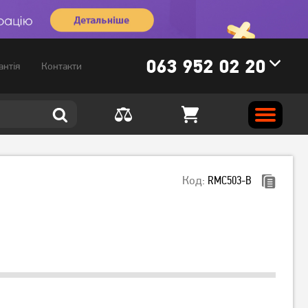
063 952 02 20
антія
Контакти
Код:
RMC503-B