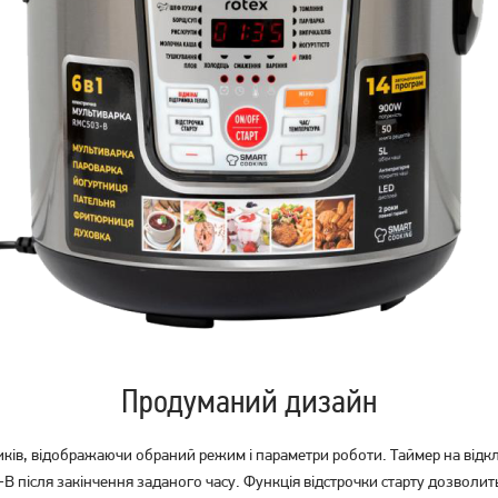
Мультиварка-скороварка
Мультиварка-скороварка
Rotex REPC 73-B
Rotex REPC 75-B
2 849
грн
3 169
грн
2 739
2 759
грн
грн
Продуманий дизайн
ів, відображаючи обраний режим і параметри роботи. Таймер на відкл
 після закінчення заданого часу. Функція відстрочки старту дозволить