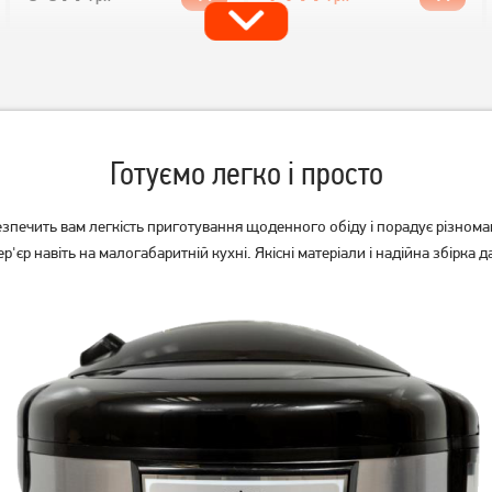
Готуємо легко і просто
ечить вам легкість приготування щоденного обіду і порадує різноман
'єр навіть на малогабаритній кухні. Якісні матеріали і надійна збірка д
Мультиварка Redmond RMC-
Мультиварка Tefal RK321A34
M90
5 249
грн
3 399
4 799
грн
грн