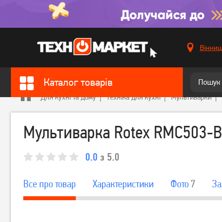
Вінниц
Каталог товарів
Для кухні та дому
Техніка для кухні
Мультиварки
Мультиварка Rotex RMC503-B,
0.0
з 5.0
Все про товар
Характеристики
Фото
7
За