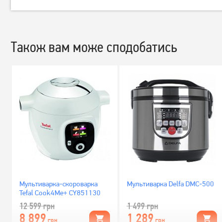
Також вам може сподобатись
Мультиварка-скороварка
Мультиварка Delfa DMC-500
Tefal Cook4Me+ CY851130
12 599
грн
1 499
грн
8 899
1 289
грн
грн