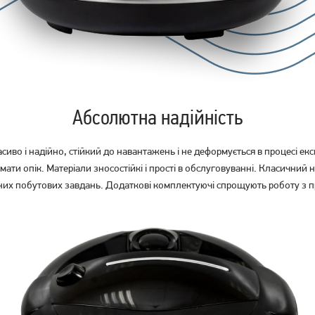
Абсолютна надійність
сиво і надійно, стійкий до навантажень і не деформується в процесі е
ати опік. Матеріали зносостійкі і прості в обслуговуванні. Класичний 
них побутових завдань. Додаткові комплектуючі спрощують роботу з п