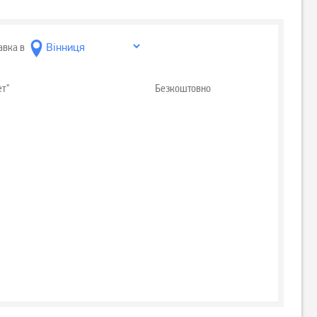
авка в
ет"
Безкоштовно