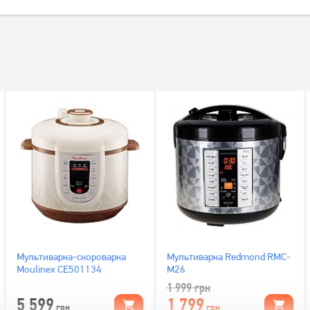
Мультиварка-скороварка
Мультиварка Redmond RMC-
Moulinex CE501134
M26
1 999
грн
5 599
1 799
грн
грн