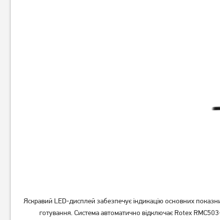
Мультиварка-скороварка
Мультиварка-скороварка
Rotex REPC 57-B
Rotex REPC 72-B
2 719
грн
2 659
2 719
грн
грн
Яскравий LED-дисплей забезпечує індикацію основних показник
готування. Система автоматично відключає Rotex RMC503-B