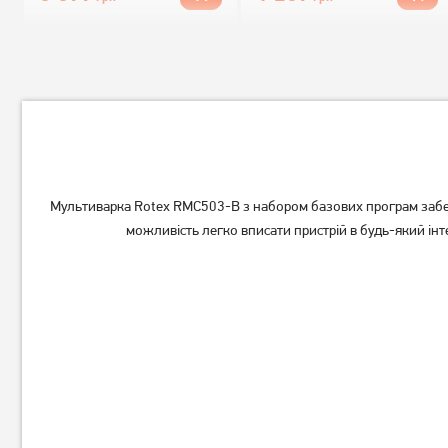
Мультиварка Rotex RMC503-B з набором базових програм забезп
можливість легко вписати пристрій в будь-який інтер
Мультиварка-скороварка
Мультиварка Rotex RMC503-
Rotex REPC73-B
B
2 999
1 689
грн
грн