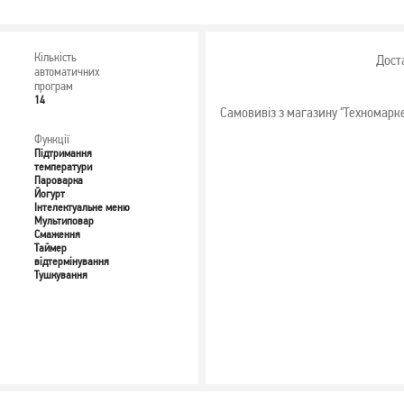
Кількість
Дост
автоматичних
програм
14
Самовивіз з магазину "Техномарк
Функції
Підтримання
температури
Пароварка
Йогурт
Інтелектуальне меню
Мультиповар
Смаження
Таймер
відтермінування
Тушкування