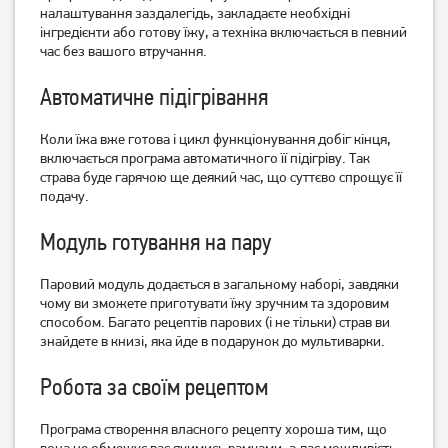
налаштування заздалегідь, закладаєте необхідні
інгредієнти або готову їжу, а техніка включається в певний
час без вашого втручання.
Автоматичне підігрівання
Коли їжа вже готова і цикл функціонування добіг кінця,
включається програма автоматичного її підігріву.
Так
страва буде гарячою ще деякий час, що суттєво спрощує її
подачу.
Мультиварка-скороварка
Мультиварка Rotex
Rotex REPC73-B
RMC503-B
Модуль готування на пару
2 999
1 689
Паровий модуль додається в загальному наборі, завдяки
грн
грн
чому ви зможете приготувати їжу зручним та здоровим
способом.
Багато рецептів парових (і не тільки) страв ви
знайдете в книзі, яка йде в подарунок до мультиварки.
Робота за своїм рецептом
Програма створення власного рецепту хороша тим, що
вона не обмежує вас якимись рамками, а дає можливість