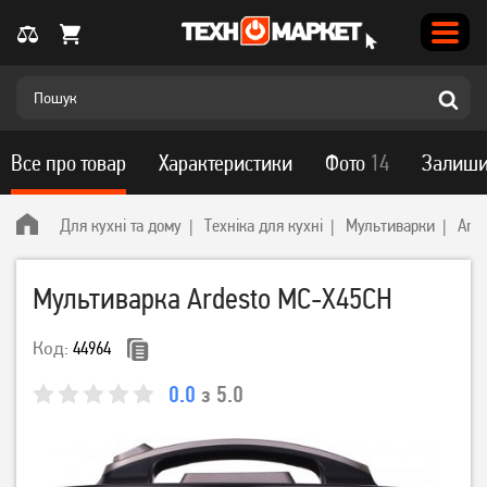
Все про товар
Характеристики
Фото
14
Залиши
Для кухні та дому
Техніка для кухні
Мультиварки
Arde
Мультиварка Ardesto MC-X45CH
Код:
44964
0.0
з 5.0