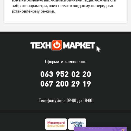
вибрати параметри, яких немає в жодному попередньо
встановленому режимі.
Мультиварка Redmond
Мультиварка Tefal
RMC-M90
RK321A34
5 249
грн
3 399
4 799
грн
грн
Оформити замовлення
063 952 02 20
067 200 29 19
Телефонуйте з 09:00 до 18:00
Мультиварка Rotex RMC
Мультиварка-скороварка
530-G
Rotex REPC 57-B
1 729
грн
2 719
грн