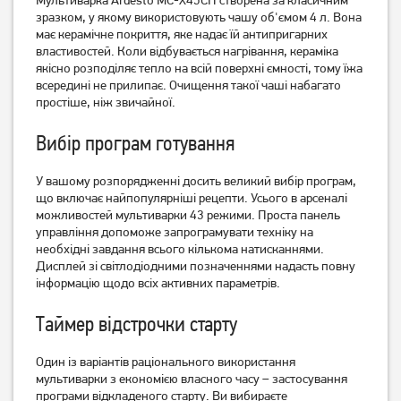
зразком, у якому використовують чашу об'ємом 4 л.
Вона
Мультиварка-скороварка
Мультиварка Redmond
має керамічне покриття, яке надає їй антипригарних
Moulinex CE501134
RMC-M26
властивостей.
Коли відбувається нагрівання, кераміка
1 999
грн
якісно розподіляє тепло на всій поверхні ємності, тому їжа
5 599
всередині не прилипає.
Очищення такої чаші набагато
1 799
грн
грн
простіше, ніж звичайної.
Вибір програм готування
У вашому розпорядженні досить великий вибір програм,
що включає найпопулярніші рецепти.
Усього в арсеналі
можливостей мультиварки 43 режими.
Проста панель
управління допоможе запрограмувати техніку на
необхідні завдання всього кількома натисканнями.
Дисплей зі світлодіодними позначеннями надасть повну
інформацію щодо всіх активних параметрів.
Мультиварка-скороварка
Мультиварка-скороварка
Таймер відстрочки старту
Redmond RMC-PM381
Rotex REPC58-G
3 299
грн
Один із варіантів раціонального використання
2 999
3 029
грн
грн
мультиварки з економією власного часу – застосування
програми відкладеного старту.
Ви вибираєте