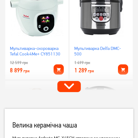
Мультиварка-скороварка
Мультиварка Delfa DMC-
Tefal Cook4Me+ CY851130
500
12 599
грн
1 499
грн
8 899
1 289
грн
грн
Велика керамічна чаша
Мультиварка Ardesto MC-X45CH створена за класичним