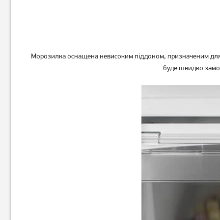
Морозилка оснащена невисоким піддоном, призначеним для з
буде швидко замор