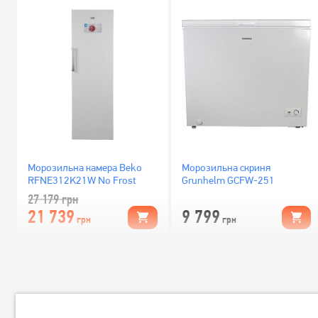
Морозильна камера Beko
Морозильна скриня
RFNE312K21W No Frost
Grunhelm GCFW-251
27 179
грн
21 739
9 799
грн
грн