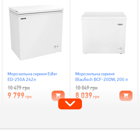
Морозильна скриня Edler
Морозильна скриня
ED-250A 242л
Blaufisch BCF-20DW, 200 л
10 479
грн
10 049
грн
9 799
8 039
грн
грн