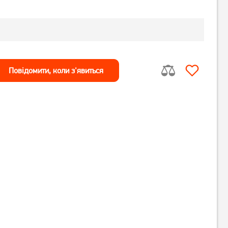
Повiдомити, коли з'явиться