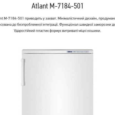
Atlant М-7184-501
t М-7184-501 приводить у захват. Мінімалістичний дизайн, продуманий 
сована до безпроблемної інтеграції. Функціонал швидкої заморозки д
Ударостійкий пластик формує витривалі міцні кошики.
Морозильник Ardesto FRM-
Морозильна скриня Milano
250MCH
MCD200W
12 219
грн
9 769
грн
Немає в наявності