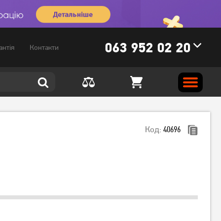
063 952 02 20
антія
Контакти
Код:
40696