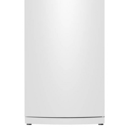
Морозильна камера Liebherr
Морозильна скриня Gorenje
SIFNAd 5188 617 Peak
FH30EAW
142 899
15 899
грн
грн