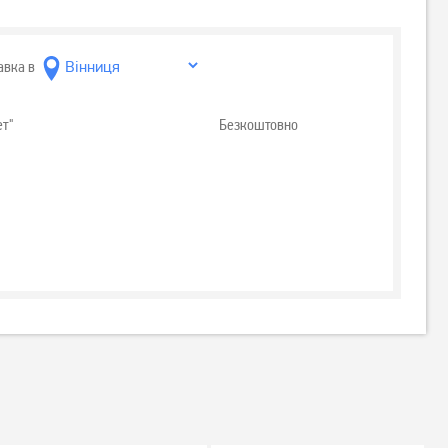
авка в
ет"
Безкоштовно