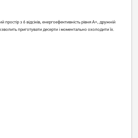
простір з 6 відсіків, енергоефективність рівня А+, дружній
озволить приготувати десерти і моментально охолодити їх.
Морозильна камера
Морозильна скриня
Grunhelm GHUF-85 білий
Blaufisch BCF-25DW, 250л
7 899
грн
11 679
грн
6 899
9 339
грн
грн