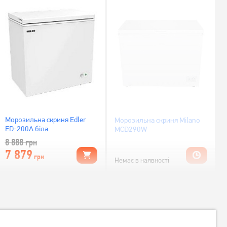
Морозильна скриня Edler
Морозильна скриня Milano
ED-200A біла
MCD290W
8 888
грн
7 879
грн
Немає в наявності