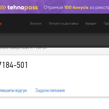
Бонуси
Оплата та доставка
Кредит
Гар
я
льна камера Atlant М 7184-501
7184-501
лишити вiдгук
Задати питання