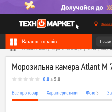
Вінниц
Каталог товарів
Побутова техніка
Морозильні камери
Atlant
Морози
Морозильна камера Atlant М 
0.0
з 5.0
Все про товар
Характеристики
Фото
3
За