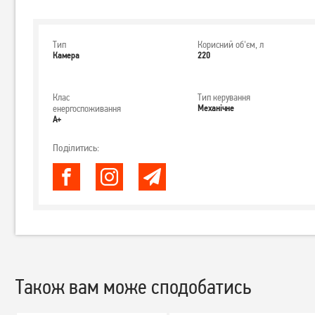
Тип
Корисний об'єм, л
Камера
220
Клас
Тип керування
енергоспоживання
Механічне
А+
Поділитись:
Також вам може сподобатись