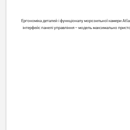
Ергономіка деталей і функціоналу морозильної камери Atlan
інтерфейс панелі управління – модель максимально присто
Морозильна скриня Milano
Морозильна камера Gorenje
MCD145W
FN619EEW5 (280 л)
7 049
23 719
грн
грн