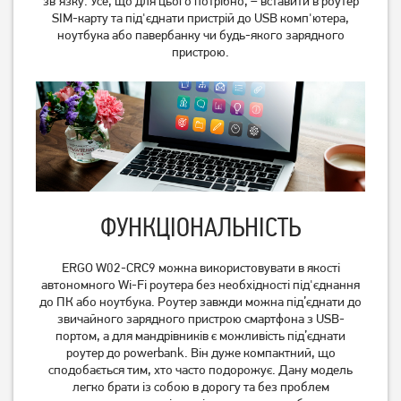
зв'язку. Усе, що для цього потрібно, – вставити в роутер
SIM-карту та під'єднати пристрій до USB комп'ютера,
ноутбука або павербанку чи будь-якого зарядного
пристрою.
4G модем ZTE MF833U1
Wi-Fi роутер ZTE MF283U
ФУНКЦІОНАЛЬНІСТЬ
Black (908322)
4G Black (684478)
ERGO W02-CRC9 можна використовувати в якості
Немає в наявності
Немає в наявності
автономного Wi-Fi роутера без необхідності під'єднання
до ПК або ноутбука. Роутер завжди можна під’єднати до
звичайного зарядного пристрою смартфона з USB-
портом, а для мандрівників є можливість під’єднати
роутер до powerbank. Він дуже компактний, що
сподобається тим, хто часто подорожує. Дану модель
легко брати із собою в дорогу та без проблем