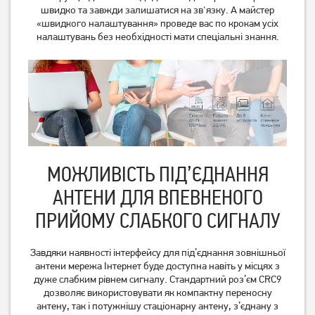
W023-CRC9
R0516 4G USB Wi-Fi, з
швидко та завжди залишатися на зв'язку. А майстер
можливістю підключення
«швидкого налаштування» проведе вас по крокам усіх
зовнішньої батареї
налаштувань без необхідності мати спеціальні знання.
Немає в наявності
Немає в наявності
МОЖЛИВІСТЬ ПІД’ЄДНАННЯ
АНТЕНИ ДЛЯ ВПЕВНЕНОГО
4G / 3G USB Wi-Fi-роутер
ПРИЙОМУ СЛАБКОГО СИГНАЛУ
Ergo W02-CRC
Завдяки наявності інтерфейсу для під’єднання зовнішньої
1 349
грн
антени мережа Інтернет буде доступна навіть у місцях з
Немає в наявності
дуже слабким рівнем сигналу. Стандартний роз’єм CRC9
дозволяє використовувати як компактну переносну
антену, так і потужнішу стаціонарну антену, з’єднану з