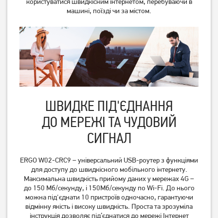
користуватися швидкісним інтернетом, перебуваючи в
машині, поїзді чи за містом.
4G WI-FI-роутер ERGO
4G WI-FI-роутер TP-Link
R0516B
M7450
2 999
грн
Немає в наявності
Немає в наявності
ШВИДКЕ ПІД'ЄДНАННЯ
ДО МЕРЕЖІ ТА ЧУДОВИЙ
СИГНАЛ
ERGO W02-CRC9 – універсальний USB-роутер з функціями
для доступу до швидкісного мобільного інтернету.
Максимальна швидкість прийому даних у мережах 4G –
до 150 Мб/секунду, і 150Мб/секунду по Wi-Fi. До нього
можна під'єднати 10 пристроїв одночасно, гарантуючи
відмінну якість і високу швидкість. Проста та зрозуміла
4G USB Wi-Fi роутер Ergo
4G WI-FI-роутер Ergo
інструкція дозволяє під‘єднатися до мережі Інтернет