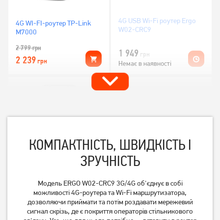
4G USB Wi-Fi роутер Ergo
4G WI-FI-роутер TP-Link
W02-CRC9
M7000
2 799
грн
1 949
грн
2 239
грн
Немає в наявності
КОМПАКТНІСТЬ, ШВИДКІСТЬ І
ЗРУЧНІСТЬ
4G WI-FI-роутер TP-Link
4G WI-FI-роутер Ergo
Модель ERGO W02-CRC9 3G/4G об'єднує в собі
M7200
3G/4G M0263 White
можливості 4G-роутера та Wi-Fi маршрутизатора,
дозволяючи приймати та потім роздавати мережевий
сигнал скрізь, де є покриття операторів стільникового
Немає в наявності
Немає в наявності