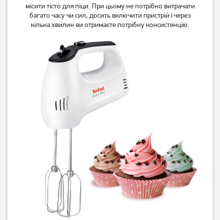
місити тісто для піци. При цьому не потрібно витрачати
багато часу чи сил, досить включити пристрій і через
кілька хвилин ви отримаєте потрібну консистенцію.
Міксер Holmer HHM-014W
Міксер Holmer HHM-40
489
грн
579
грн
389
459
грн
грн
Міксер Holmer HHM-405R
Міксер Magio MG-230