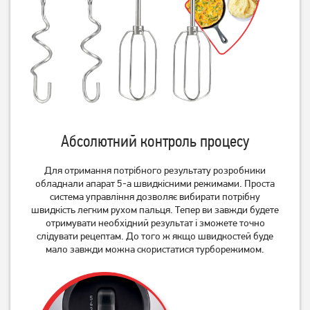
Міксер Vimar VX-414B 500
Міксер Tefal POWERMIX
Вт
SILENCE HT650E38
Абсолютний контроль процесу
969
грн
2 839
грн
769
2 269
Для отримання потрібного результату розробники
грн
грн
обладнали апарат 5-а швидкісними режимами. Проста
система управління дозволяє вибирати потрібну
швидкість легким рухом пальця. Тепер ви завжди будете
отримувати необхідний результат і зможете точно
слідувати рецептам. До того ж якщо швидкостей буде
мало завжди можна скористатися турборежимом.