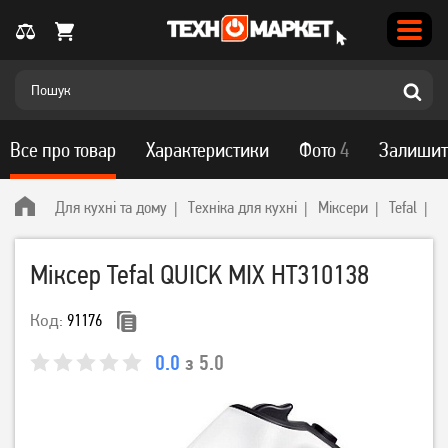
Все про товар
Характеристики
Фото
4
Залишит
Для кухні та дому
Техніка для кухні
Міксери
Tefal
М
Міксер Tefal QUICK MIX HT310138
Код:
91176
0.0
з 5.0