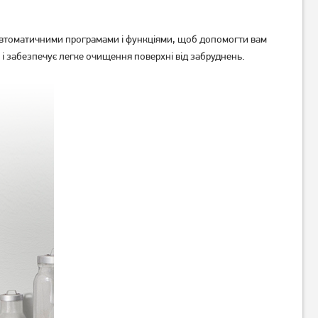
автоматичними програмами і функціями, щоб допомогти вам
 і забезпечує легке очищення поверхні від забруднень.
Мікрохвильова піч
Мікрохвильова піч Ardesto
вбудована Whirlpool WMF
GO-S825S
200 GNB
3 449
грн
9 599
2 759
грн
грн