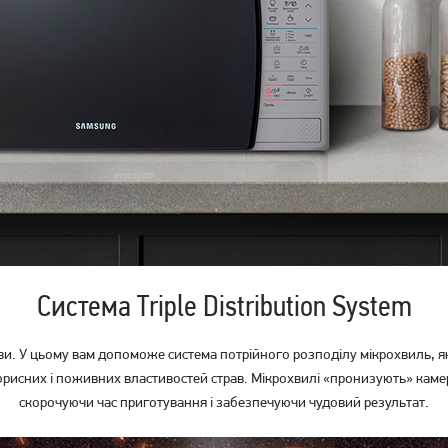
Мікрохвильова піч Ardesto
Мікрохвильова піч Whirlpool
GO-E923W
MWP101SB
4 029
грн
4 019
грн
3 219
3 209
грн
грн
Система Triple Distribution System
ви. У цьому вам допоможе система потрійного розподілу мікрохвиль, як
корисних і поживних властивостей страв. Мікрохвилі «пронизують» камеру
скорочуючи час приготування і забезпечуючи чудовий результат.