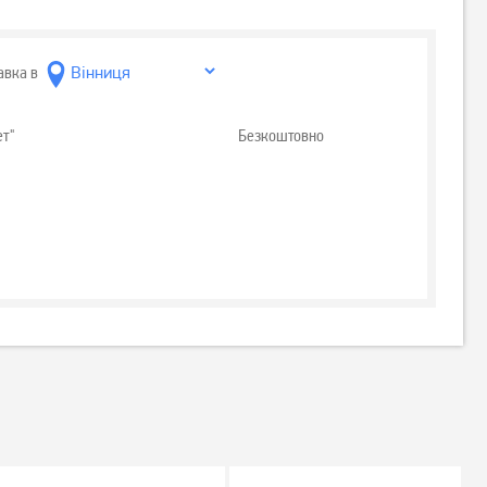
авка в
ет"
Безкоштовно