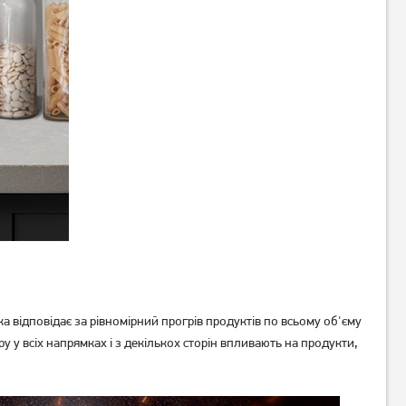
Мікрохвильова піч LG
Мікрохвильова піч Whirlpool
MS2042DARB 700Вт
MWP 251 B
4 339
4 189
грн
грн
а відповідає за рівномірний прогрів продуктів по всьому об'єму
 у всіх напрямках і з декількох сторін впливають на продукти,