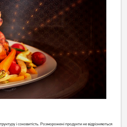
труктуру і соковитість. Розморожені продукти не відрізняються