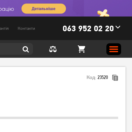
063 952 02 20
антія
Контакти
Код:
23520