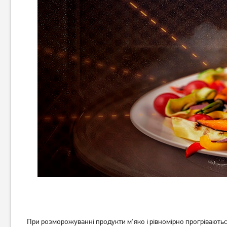
При розморожуванні продукти м'яко і рівномірно прогріваються