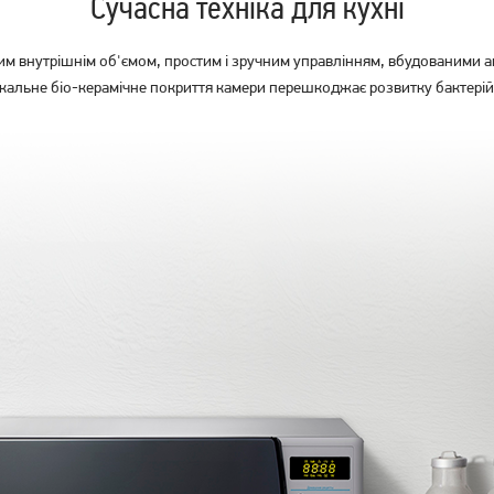
Сучасна техніка для кухні
 внутрішнім об'ємом, простим і зручним управлінням, вбудованими 
Унікальне біо-керамічне покриття камери перешкоджає розвитку бактерій
Мікрохвильова піч Ergo EM-
Мікрохвильова піч Whirlpool
2010
MWP 101 B
3 799
3 269
грн
грн