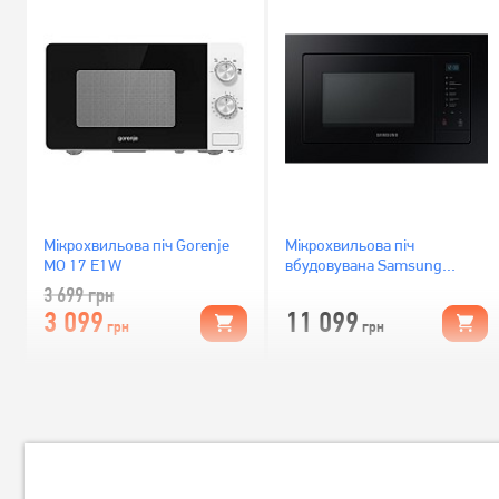
Мікрохвильова піч Gorenje
Мікрохвильова піч
MO 17 E1W
вбудовувана Samsung
MS23A7118AK
3 699
грн
3 099
11 099
грн
грн