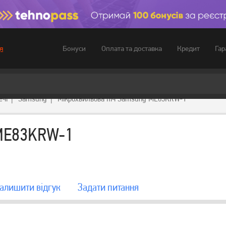
Бонуси
Оплата та доставка
Кредит
Гар
я
ечі
Samsung
Мікрохвильова піч Samsung ME83KRW-1
 ME83KRW-1
алишити вiдгук
Задати питання