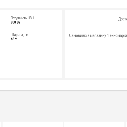
Потужність НВЧ
Дост
800 Вт
Ширина, см
Самовивіз з магазину "Техномарк
48.9