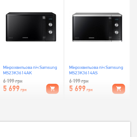
Мікрохвильова піч Samsung
Мікрохвильова піч Samsung
MS23K3614AK
MS23K3614AS
6 199
грн
6 199
грн
5 699
5 699
грн
грн