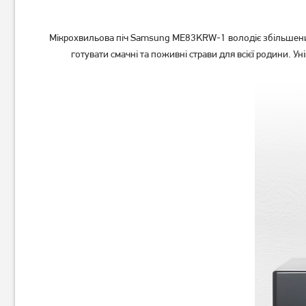
Мікрохвильова піч Samsung ME83KRW-1 володіє збільшеним
готувати смачні та поживні страви для всієї родини. 
Мікрохвильова піч Gorenje
Мікрохвильова піч Gorenje
MO20E1S
MO17E1S
3 299
3 099
грн
грн