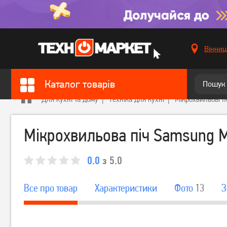
Вінниц
Каталог товарів
Для кухні та дому
Техніка для кухні
Мікрохвильові п
Мікрохвильова піч Samsung
0.0
з 5.0
Все про товар
Характеристики
Фото
13
З