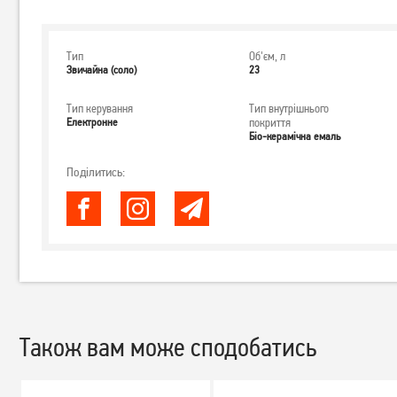
Тип
Об'єм, л
Звичайна (соло)
23
Тип керування
Тип внутрішнього
Електронне
покриття
Біо-керамічна емаль
Поділитись:
Також вам може сподобатись