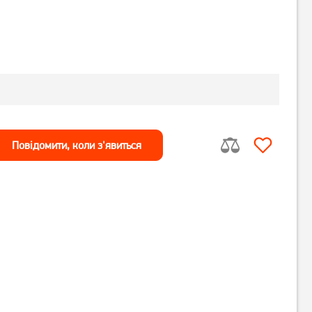
Повiдомити, коли з'явиться