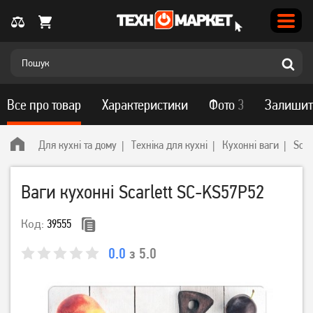
Все про товар
Характеристики
Фото
3
Залишит
Для кухні та дому
Техніка для кухні
Кухонні ваги
Scar
Ваги кухонні Scarlett SC-KS57P52
Код:
39555
0.0
з 5.0