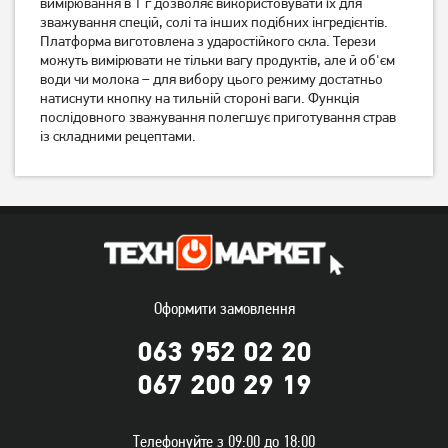
вимірювання в 1 г дозволяє використовувати їх для
898
EKS002K
зважування спецій, солі та інших подібних інгредієнтів.
439
грн
Платформа виготовлена з ударостійкого скла. Терези
449
можуть вимірювати не тільки вагу продуктів, але й об'єм
349
грн
грн
води чи молока – для вибору цього режиму достатньо
натиснути кнопку на тильній стороні ваги. Функція
послідовного зважування полегшує приготування страв
із складними рецептами.
Оформити замовлення
Ваги кухонні Esperanza
Ваги кухонні Rotex RSK25-
EKS003W
P електронні
063 952 02 20
429
грн
549
грн
067 200 29 19
339
439
грн
грн
Телефонуйте з 09:00 до 18:00