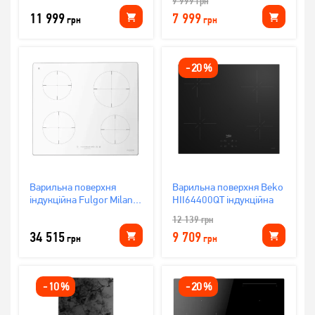
9 999
грн
11 999
7 999
грн
грн
-
20
%
Варильна поверхня
Варильна поверхня Beko
індукційна Fulgor Milano
HII64400QT індукційна
CH604IDTSWH
12 139
грн
34 515
9 709
грн
грн
-
10
%
-
20
%