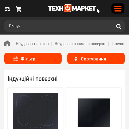
Вбудована техніка
Вбудовані варильні поверхні
Індукційн
Фільтр
Сортування
Індукційні поверхні