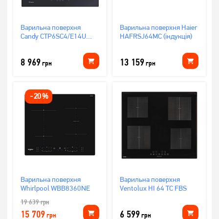
Варильна поверхня
Варильна поверхня Haier
Candy CTP6SC4/E14U
HAFRSJ64MC (індукція)
індукційна
8 969
13 159
грн
грн
-
20
%
Варильна поверхня
Варильна поверхня
Whirlpool WBB8360NE
Ventolux HI 64 TC FBS
19 639
грн
15 709
6 599
грн
грн