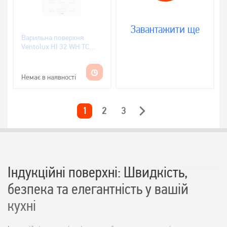
Завантажити ще
Варильна поверхня
Ventolux HI 32 WH TC
FBS FZ SL
Немає в наявності
1
2
3
Індукційні поверхні: Швидкість,
безпека та елегантність у вашій
кухні