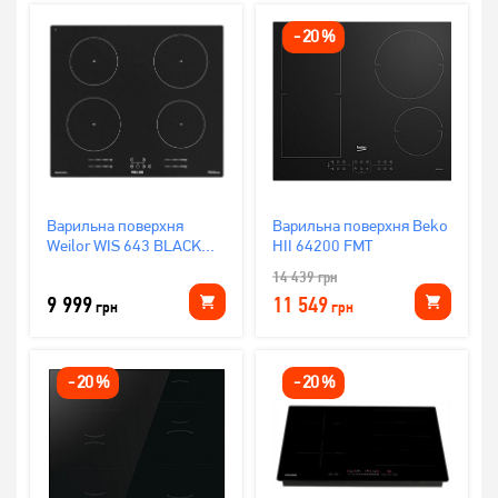
-
20
%
Варильна поверхня
Варильна поверхня Beko
Weilor WIS 643 BLACK
HII 64200 FMT
NanoProtect
14 439
грн
9 999
11 549
грн
грн
-
20
%
-
20
%