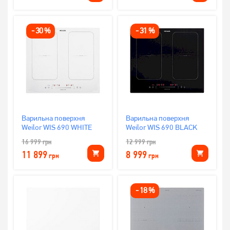
-
30
%
-
31
%
Варильна поверхня
Варильна поверхня
Weilor WIS 690 WHITE
Weilor WIS 690 BLACK
16 999
грн
12 999
грн
11 899
8 999
грн
грн
-
18
%