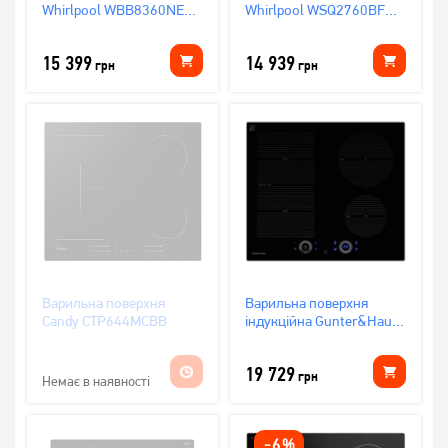
Whirlpool WBB8360NE
Whirlpool WSQ2760BF
(індукція)
(індукція)
15 399
14 939
грн
грн
Варильна поверхня
Варильна поверхня
Candy CTP644MCBB
індукційна Gunter&Hauer
I 6 JP (індукція)
19 729
грн
Немає в наявності
-
6
%