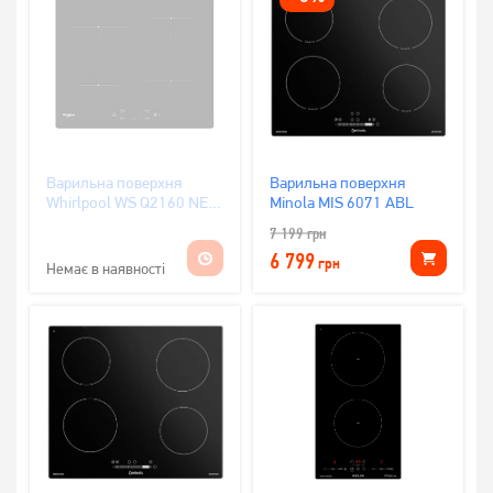
Варильна поверхня
Варильна поверхня
Whirlpool WS Q2160 NE
Minola MIS 6071 ABL
(індукція)
7 199
грн
6 799
грн
Немає в наявності