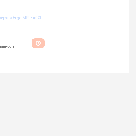
оверхня Ergo MP-340XL
аявності