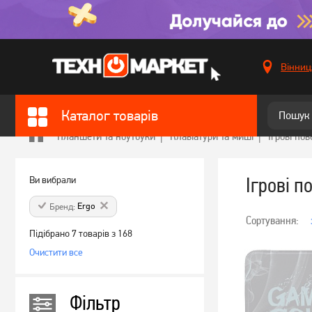
Вінниц
Каталог товарів
Планшети та ноутбуки
Клавіатури та миші
Ігрові пов
Ігрові п
Ви вибрали
Ergo
Бренд:
Сортування:
Підібрано 7 товарів з 168
Очистити все
Фільтр