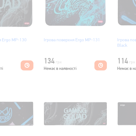
я Ergo MP-130
Ігрова поверхня Ergo MP-131
Ігрова п
Black
134
114
грн
грн
ті
Немає в наявності
Немає в н