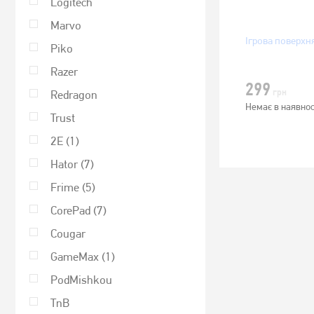
Logitech
Marvo
Ігрова поверхн
Piko
Razer
299
грн
Redragon
Немає в наявнос
Trust
2E
(1)
Hator
(7)
Frime
(5)
CorePad
(7)
Cougar
GameMax
(1)
PodMishkou
TnB