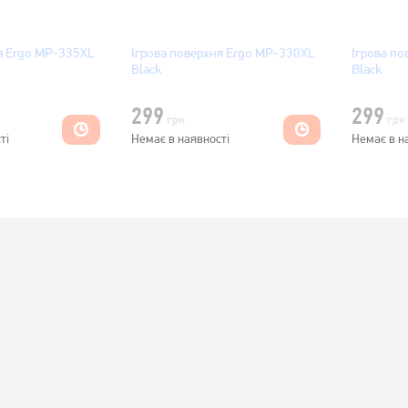
я Ergo MP-335XL
Ігрова поверхня Ergo MP-330XL
Ігрова п
Black
Black
299
299
грн
грн
ті
Немає в наявності
Немає в н