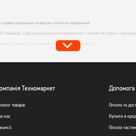
плавне ковзання та високу точність керування.
еб геймерів, з функціональними елементами, такими як кабель-менеджм
имку спини та шиї під час тривалих ігрових сесій.
ри.
нням та потребам.
омпанiя Техномаркет
Допомога
 RGB-підсвічування або вбудовані USB-порти.
талог товарiв
Оплата та дос
хонь:
ро нас
Купити в кре
овзання миші, що дозволяє досягти високої точності керування.
кансії
Оплата части
хуванням потреб геймерів, що забезпечує комфорт та правильну поставу 