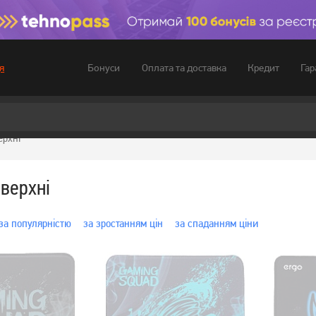
Бонуси
Оплата та доставка
Кредит
Гар
я
ерхні
оверхні
за популярністю
за зростанням цін
за спаданням ціни