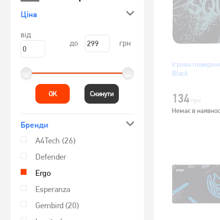
Ціна
від
до
грн
Ігрова поверхн
Black
OK
Скинути
134
грн
Немає в наявнос
Бренди
A4Tech
(26)
Defender
Ergo
Esperanza
Gembird
(20)