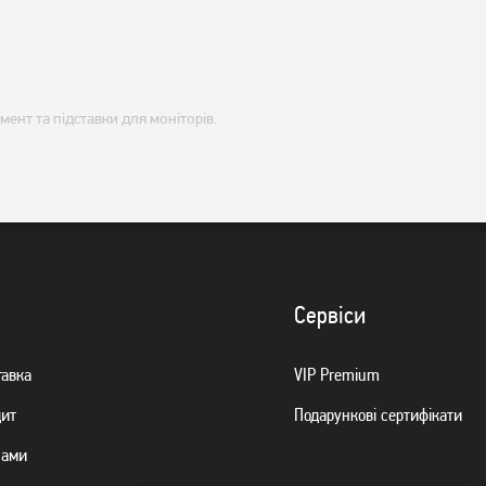
ент та підставки для моніторів.
Сервiси
тавка
VIP Premium
дит
Подарункові сертифікати
нами
під час гри.