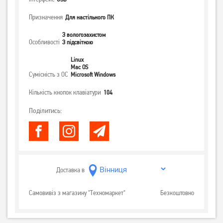
Призначення
Для настільного ПК
З вологозахистом
Особливості
З підсвіткою
Linux
Mac OS
Сумісність з ОС
Microsoft Windows
Кількість кнопок клавіатури
104
Поділитись:
Доставка в
Самовивіз з магазину "Техномаркет"
Безкоштовно