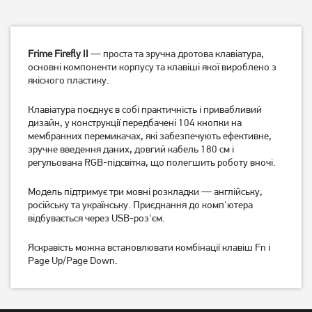
Frime Firefly II
— проста та зручна дротова клавіатура,
основні компоненти корпусу та клавіші якої вироблено з
якісного пластику.
Клавіатура поєднує в собі практичність і привабливий
Клавіатура дротова A4Tech
Клавіатура дротова A4Tech
дизайн, у конструкції передбачені 104 кнопки на
X7 G800V USB (Black)
Bloody B135N Black
мембранних перемикачах, які забезпечують ефективне,
1 629
грн
1 139
грн
зручне введення даних, довгий кабель 180 см і
1 299
909
регульована RGB-підсвітка, що полегшить роботу вночі.
грн
грн
Модель підтримує три мовні розкладки — англійську,
російську та українську. Приєднання до комп'ютера
відбувається через USB-роз'єм.
Яскравість можна встановлювати комбінації клавіш Fn і
Page Up/Page Down.