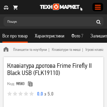
Все про товар
Характеристики
Фото
7
Залишит
Планшети та ноутбуки
Клавіатури та миші
Ігрові клавіат
Клавіатура дротова Frime Firefly II
Black USB (FLK19110)
Код:
98583
0.0
з 5.0