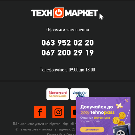
Клавіатура дротова A4Tech
Клавіатура дротова A4Tech
S98 Bloody Sports Red
S98 Bloody Sports Lime
3 379
грн
3 439
грн
2 699
2 749
Оформити замовлення
грн
грн
063 952 02 20
067 200 29 19
Телефонуйте з 09:00 до 18:00
Клавіатура дротова A4Tech
Клавіатура дротова A4Tech
Bloody B820R Black Red SW
Bloody B310N Black
2 919
грн
1 539
грн
ТМ використовується на підставі ліцензії правовласника TehnomarketLTD
2 329
1 229
грн
грн
© Техномаркет - техніка та гаджети. 2012-2026. Всі права захищені.
Розробка Dream-Line