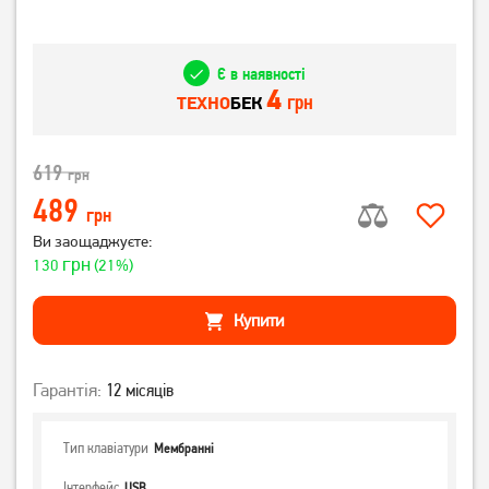
Є в наявності
4
грн
ТЕХНО
БЕК
619
грн
489
грн
Ви заощаджуєте:
грн
130
(21%)
Купити
Гарантія:
12 місяців
Тип клавіатури
Мембранні
Інтерфейс
USB