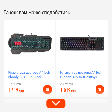
Також вам може сподобатись
Клавіатура дротова A4Tech
Клавіатура дротова A4Tech
Bloody B318 LK Black
Bloody B750N (Destiny) LK
Switch USB
Green Switch
1 779
грн
2 279
грн
1 419
1 819
грн
грн