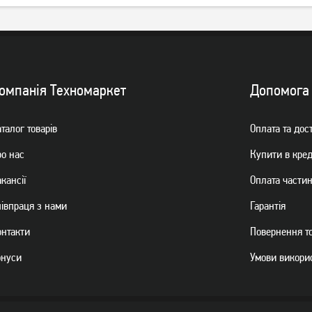
омпанiя Техномаркет
Допомога
талог товарiв
Оплата та дос
ро нас
Купити в кре
кансії
Оплата части
пiвпраця з нами
Гарантiя
онтакти
Повернення т
онуси
Умови викори