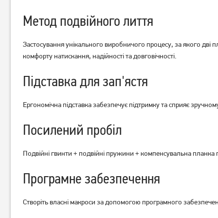
Клавіатура A4Tech S98
Клавіатура дротова A4Tech
Bloody (Naraka) дротова
Bloody B760 Black USB
Метод подвійного лиття
2 769
грн
3 099
2 209
грн
грн
Застосування унікального виробничого процесу, за якого дві пл
комфорту натискання, надійності та довговічності.
Підставка для зап'ястя
Ергономічна підставка забезпечує підтримку та сприяє зручно
Посилений пробіл
Подвійні гвинти + подвійні пружини + компенсувальна планка п
Програмне забезпечення
Створіть власні макроси за допомогою програмного забезпечен