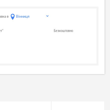
авка в
ет"
Безкоштовно