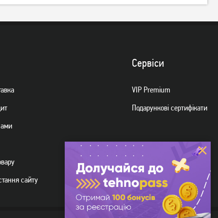
Сервiси
тавка
VIP Premium
дит
Подарункові сертифікати
нами
овару
стання сайту