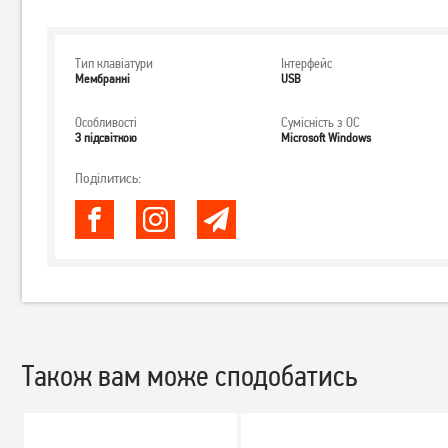
Тип клавіатури
Інтерфейс
Мембранні
USB
Особливості
Сумісність з ОС
З підсвіткою
Microsoft Windows
Поділитись:
Також вам може сподобатись