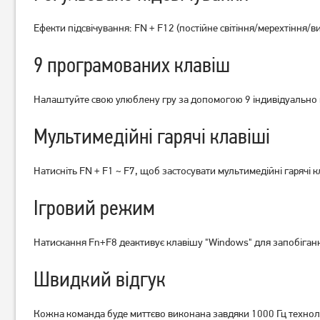
Ефекти підсвічування: FN + F12 (постійне світіння/мерехтіння/в
9 програмованих клавіш
Клавіатура дротова A4Tech
Клавіатура дротова A4Tech
Bloody B820R Black Red SW
B140N Black
Налаштуйте свою улюблену гру за допомогою 9 індивідуально
2 919
грн
1 229
грн
2 329
979
грн
грн
Мультимедійні гарячі клавіші
Натисніть FN + F1 ~ F7, щоб застосувати мультимедійні гарячі к
Ігровий режим
Натискання Fn+F8 деактивує клавішу "Windows" для запобігання
Швидкий відгук
Кожна команда буде миттєво виконана завдяки 1000 Гц технолог