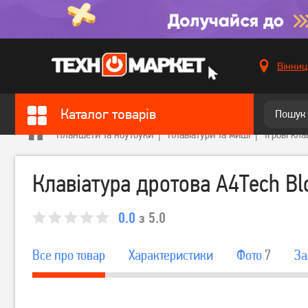
Вінниц
Каталог товарів
Планшети та ноутбуки
Клавіатури та миші
Ігрові кла
Клавіатура дротова A4Tech Bl
0.0
з 5.0
Все про товар
Характеристики
Фото
7
За