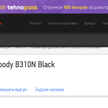
Бонуси
Оплата та доставка
Кредит
Гар
я
віатури
A4Tech
Клавіатура дротова A4Tech Bloody B310N Black
oody B310N Black
лишити вiдгук
Задати питання