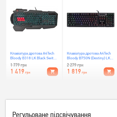
Клавіатура дротова A4Tech
Клавіатура дротова A4Tech
Bloody B318 LK Black Switch
Bloody B750N (Destiny) LK
USB
Green Switch
1 779
грн
2 279
грн
1 419
1 819
грн
грн
Регульоване підсвічування