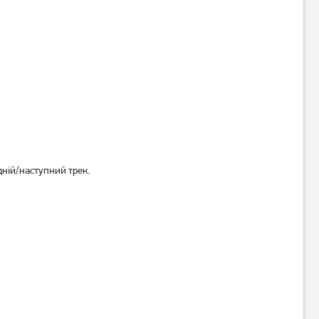
Клавіатура дротова A4Tech
Клавіатура дротова A4Tech
Bloody S87 Energy Red
S98 Bloody (Naraka)
2 939
грн
3 619
грн
2 349
2 889
грн
грн
дній/наступний трек.