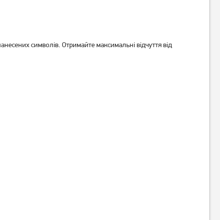
Клавіатура A4Tech Bloody
Клавіатура дротова A4Tech
B950 RGB LK Libra Switch
Bloody S87 BLMS Red Plus
Warrior Blue (B950 RGB
Switch Energy White (S87
2 889
грн
2 939
грн
Warrior Blue)
Energy White)
2 309
2 349
грн
грн
нанесених символів. Отримайте максимальні відчуття від