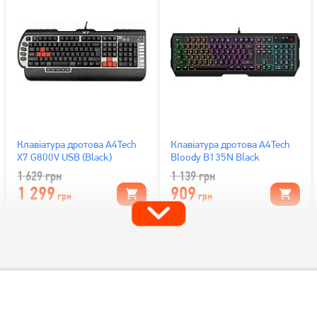
Клавіатура дротова A4Tech
Клавіатура дротова A4Tech
X7 G800V USB (Black)
Bloody B135N Black
1 629
грн
1 139
грн
1 299
909
грн
грн