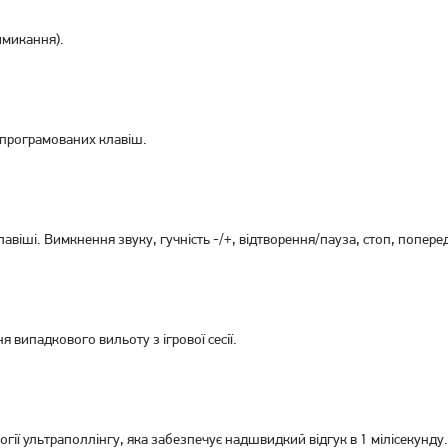
имикання).
Клавіатура дротова A4Tech
Клавіатура дротова Frime
Bloody B760 Grey USB LK
Firefly II Black USB
 програмованих клавіш.
Green Switch
(FLK19110)
2 699
грн
619
грн
2 159
489
грн
грн
лавіші. Вимкнення звуку, гучність -/+, відтворення/пауза, стоп, попере
 випадкового вильоту з ігрової сесії.
ії ультраполлінгу, яка забезпечує надшвидкий відгук в 1 мілісекунду.