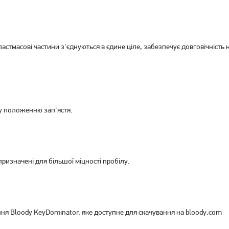
Клавіатура A4tech FS100
Клавіатура A4tech FS100
Fstyler Icy Blue (FS100 Icy
Fstyler Stone Black (FS100
Blue)
Stone Black)
2 699
грн
2 669
грн
2 159
2 129
грн
грн
астмасові частини з'єднуються в єдине ціле, забезпечує довговічність 
му положенню зап'ястя.
ризначені для більшої міцності пробілу.
ня Bloody KeyDominator, яке доступне для скачування на bloody.com