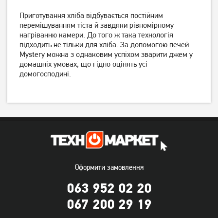
Приготування хліба відбувається постійним
перемішуванням тіста й завдяки рівномірному
нагріванню камери. До того ж така технологія
підходить не тільки для хліба. За допомогою печей
Mystery можна з однаковим успіхом зварити джем у
домашніх умовах, що гідно оцінять усі
домогосподині.
Хлібопічка Vimar VBM-681
Хлібопічка Vimar VBM-692
White
3 739
грн
4 749
грн
2 989
3 799
грн
грн
Оформити замовлення
063 952 02 20
067 200 29 19