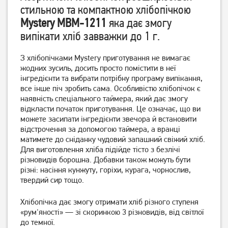
стильною та компактною хлібопічкою
Хлібопіч Gorenje
Хлібопічка Tefal PF220838
Mystery MBM-1211
яка дає змогу
BM1600WG
випікати хліб завважки до 1 г.
5 919
грн
6 979
грн
4 729
5 579
грн
грн
З хлібопічками Mystery приготування не вимагає
жодних зусиль, досить просто помістити в неї
інгредієнти та вибрати потрібну програму випікання,
все інше піч зробить сама. Особливістю хлібопічок є
наявність спеціального таймера, який дає змогу
відкласти початок приготування. Це означає, що ви
можете засипати інгредієнти звечора й встановити
відстрочення за допомогою таймера, а вранці
матимете до сніданку чудовий запашний свіжий хліб.
Для виготовлення хліба підійде тісто з безлічі
різновидів борошна. Добавки також можуть бути
різні: насіння кунжуту, горіхи, курага, чорнослив,
твердий сир тощо.
Хлібопічка Tefal PF2101
Хлібопічка ECG PCB 82120
Хлібопічка дає змогу отримати хліб різного ступеня
6 079
грн
5 179
грн
«рум'яності» — зі скоринкою 3 різновидів, від світлої
4 859
4 349
грн
грн
до темної.