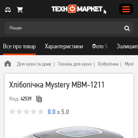
Все про товар
Характеристики
Фото
5
Залишит
Для кухні та дому
Техніка для кухні
Хлібопічки
Myster
Хлібопічка Mystery MBM-1211
Код:
42539
0.0
з 5.0