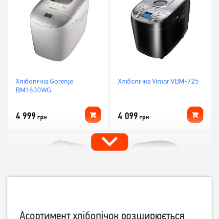
Хлібопічка Gorenje
Хлібопічка Vimar VBM-725
BM1600WG
4 999
4 099
грн
грн
Асортимент хлібопічок розширюється