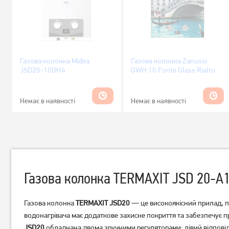
Газова колонка Midea
Газова колонка Zanussi
JSD20-10DH4
GWH 10 Fonte Glass Rialto
Немає в наявності
Немає в наявності
Газова колонка TERMAXIT JSD 20-A1 
Газова колонка
TERMAXIT JSD20
— це високоякісний прилад, п
водонагрівача має додаткове захисне покриття та забезпечує 
JSD20
обладнана двома зручними регуляторами: лівий відповід