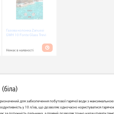
Газова колонка Zanussi
GWH 10 Fonte Glass Trevi
Немає в наявності
(біла)
ризначений для забезпечення побутової гарячої води з максимальною
продуктивність у 10 л/хв, що дозволяє одночасно користуватися гаряч
ає за потужність пальника, а правий дозволяє точно налаштувати темп