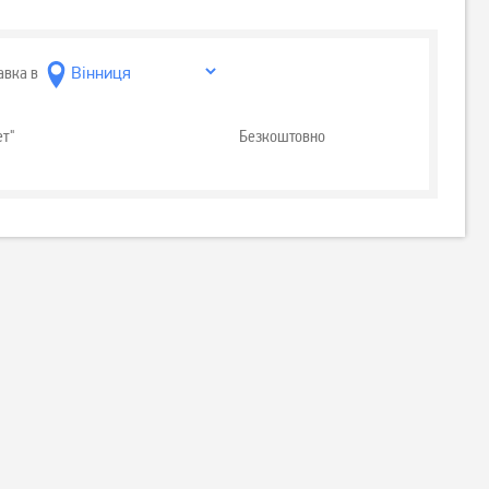
авка в
ет"
Безкоштовно