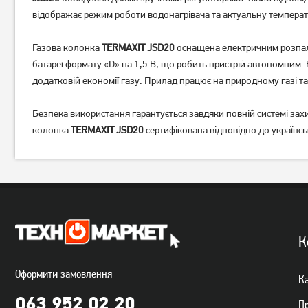
відображає режим роботи водонагрівача та актуальну температ
Газова колонка
TERMAXIT JSD20
оснащена електричним розпал
батареї формату «D» на 1,5 В, що робить пристрій автономним.
додатковій економії газу. Прилад працює на природному газі та
Безпека використання гарантується завдяки повній системі зах
колонка
TERMAXIT JSD20
сертифікована відповідно до українськ
К
Оформити замовлення
Ка
063 952 02 20
П