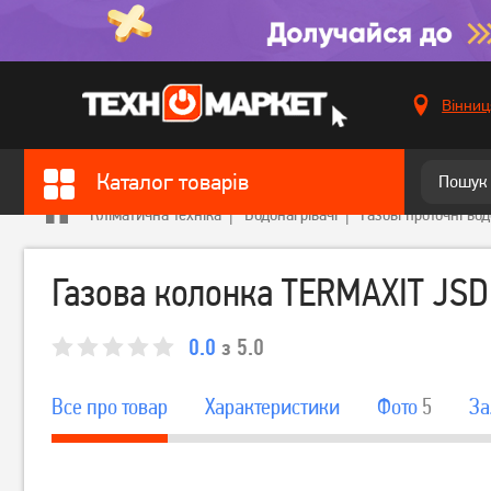
Вінниц
Каталог товарів
Кліматична техніка
Водонагрівачі
Газові проточні вод
Газова колонка TERMAXIT JSD 
0.0
з 5.0
Все про товар
Характеристики
Фото
5
За