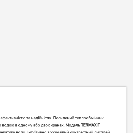
 ефективністю та надійністю. Посилений теплообмінник
ою водою в одному або двох кранах. Модель
TERMAXIT
ературу води. Інтуїтивно зрозумілий контрастний дисплей