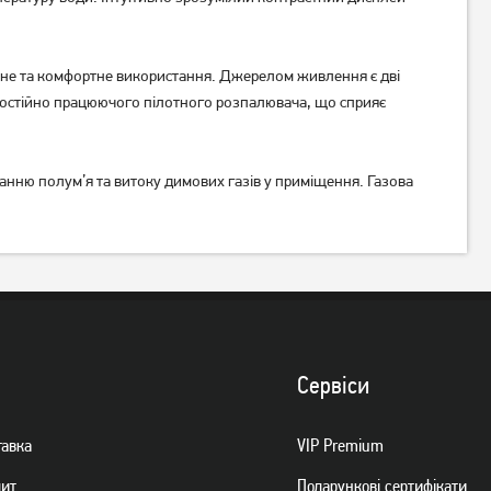
не та комфортне використання. Джерелом живлення є дві
постійно працюючого пілотного розпалювача, що сприяє
санню полум’я та витоку димових газів у приміщення. Газова
Сервiси
тавка
VIP Premium
дит
Подарункові сертифікати