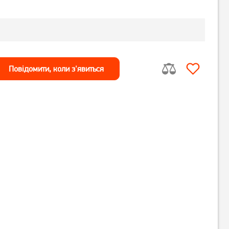
Повiдомити, коли з'явиться