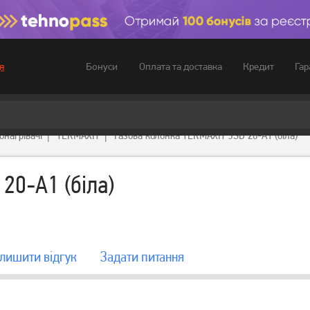
Бонуси
Оплата та доставка
Кредит
Гар
я
онагрівачі
TERMAXIT
Газова колонка TERMAXIT JSD 20-A1 (біла)
20-A1 (біла)
лишити вiдгук
Задати питання