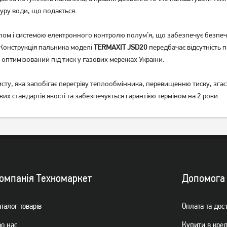
уру води, що подається.
ом і системою електронного контролю полум’я, що забезпечує безпеч
 Конструкція пальника моделі
TERMAXIT JSD20
передбачає відсутність 
 оптимізований під тиск у газових мережах України.
исту, яка запобігає перегріву теплообмінника, перевищенню тиску, зга
их стандартів якості та забезпечується гарантією терміном на 2 роки.
омпанiя Техномаркет
Допомога
талог товарiв
Оплата та дос
ро нас
Купити в кре