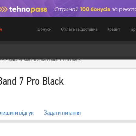
Бонуси
Оплата та доставка
Кредит
Гар
я
нес-браслет Xiaomi Smart Band 7 Pro Black
Band 7 Pro Black
лишити вiдгук
Задати питання