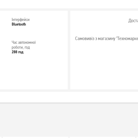
Інтерфейси
Дост
Bluetooth
Самовивіз з магазину "Техномарк
Час автономної
роботи, год
288 год