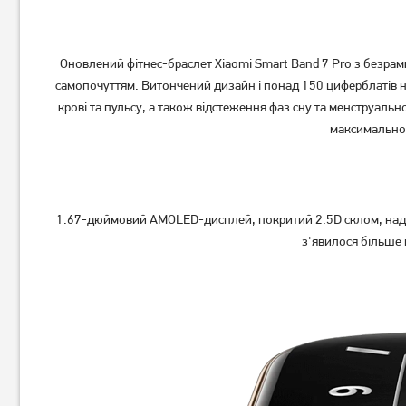
Оновлений фітнес-браслет Xiaomi Smart Band 7 Pro з безр
самопочуттям. Витончений дизайн і понад 150 циферблатів н
крові та пульсу, а також відстеження фаз сну та менструал
максимально 
Фітнес-браслет Xiaomi Mi
Фітнес-браслет Xiaomi Smart
Smart Band 8 Black
Band 7 Pro White
1 249
2 499
грн
грн
1.67-дюймовий AMOLED-дисплей, покритий 2.5D склом, надає
Немає в наявності
Немає в наявності
з'явилося більше м