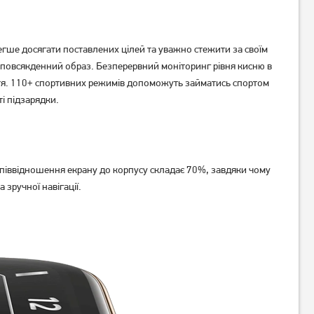
ше досягати поставлених цілей та уважно стежити за своїм
 повсякденний образ. Безперервний моніторинг рівня кисню в
уття. 110+ спортивних режимів допоможуть займатись спортом
і підзарядки.
Фітнес-браслет Xiaomi Redmi
Фітнес-браслет Xiaomi Mi
Smart Band 2 Ivory
Smart Band 8 Gold Global
1 049
1 249
грн
грн
піввідношення екрану до корпусу складає 70%, завдяки чому
Немає в наявності
Немає в наявності
 зручної навігації.