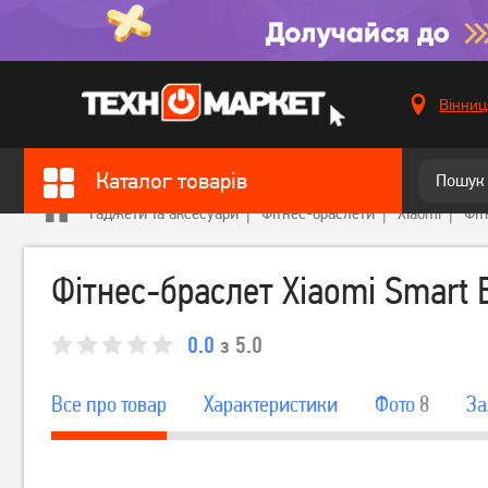
Вінниц
Каталог товарів
Гаджети та аксесуари
Фітнес-браслети
Xiaomi
Фіт
Фітнес-браслет Xiaomi Smart 
0.0
з 5.0
Все про товар
Характеристики
Фото
8
За