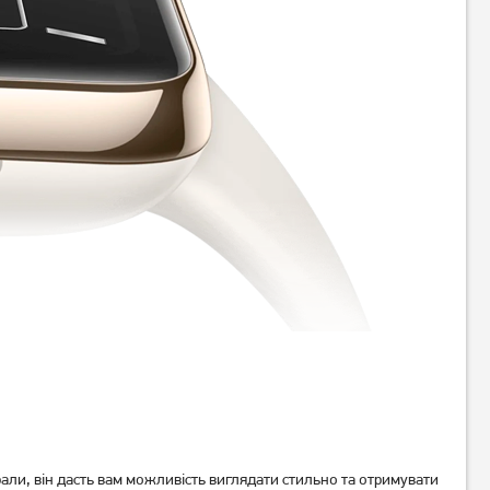
Фітнес-браслет Xiaomi Mi
Фітнес-браслет Xiaomi Mi
Smart Band 8 ACTIVE Black
Smart Band 8 ACTIVE Pink
849
849
грн
грн
Немає в наявності
Немає в наявності
али, він дасть вам можливість виглядати стильно та отримувати