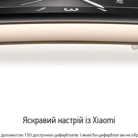
Фітнес-браслет Xiaomi Mi
Фітнес-браслет Xiaomi Mi
Smart Band 8 Black Global
Smart Band 8 Champagne
Gold (BHR7166GL)
1 249
грн
Немає в наявності
Немає в наявності
Яскравий настрій із Xiaomi
а допомогою 150 доступних циферблатів. І який би циферблат ви не обр