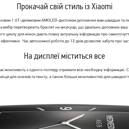
Прокачай свій стиль із Xiaomi
амковим 1.67-дюймовим AMOLED-дисплеєм допоможе вам швидше та лег
а вибір перетворюють браслет на аксесуар, що ідеально доповнює ваш
ьного циклу для жінок дають повну актуальну інформацію про самопоч
ефективно. Час автономної роботи до 12 днів дозволяє забути про част
Фітнес-браслет Xiaomi Mi
Фітнес-браслет Xiaomi Mi
Smart Band 8 NFC Black CN
Smart Band 8 Black CN (мова
(мова Китай)
Китай)
На дисплеї міститься все
1 949
1 849
грн
грн
 можливість з одного погляду отримати всю необхідну інформацію. С
Немає в наявності
Немає в наявності
ісця для значків та тексту, а також більше можливостей для швидкої та