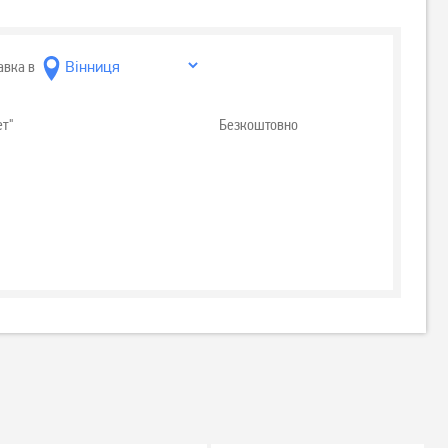
авка в
ет"
Безкоштовно