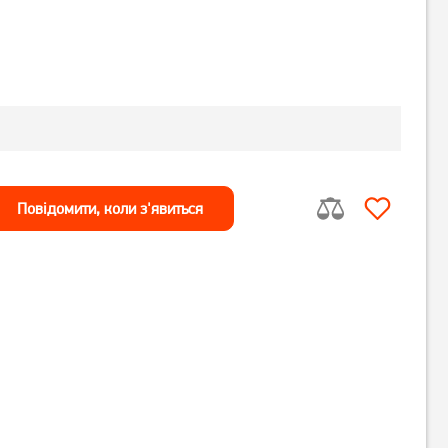
Повiдомити, коли з'явиться