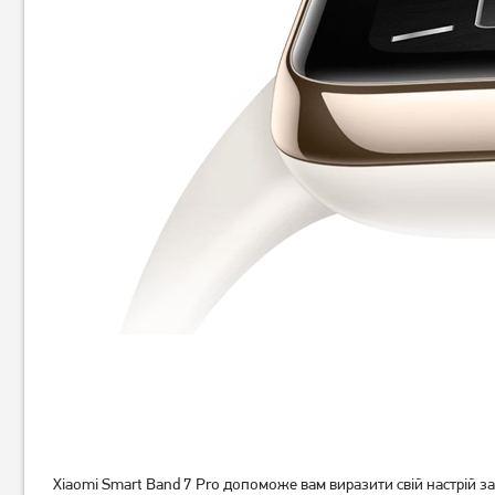
Фітнес-браслет Xiaomi Mi
Фітнес-браслет Xiaomi Mi
Band 5 Global
Smart Band 8 Graphite Black
(996386)
749
грн
Немає в наявності
Немає в наявності
Xiaomi Smart Band 7 Pro допоможе вам виразити свій настрій з