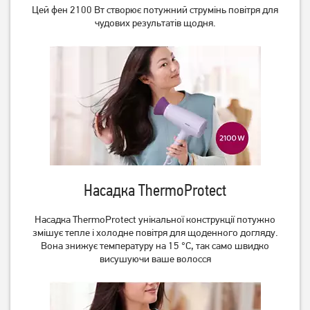
Цей фен 2100 Вт створює потужний струмінь повітря для
чудових результатів щодня.
Фен Rowenta CV5820
Фен Philips 3000
BHD350/10
1 499
грн
1 249
1 149
грн
грн
Насадка ThermoProtect
Насадка ThermoProtect унікальної конструкції потужно
змішує тепле і холодне повітря для щоденного догляду.
Вона знижує температуру на 15 °C, так само швидко
Фен Philips DryCare
Фен Philips EssentialCare
висушуючи ваше волосся
BHD274/00 ACmotor
BHC010/10
2 899
грн
2 499
749
грн
грн