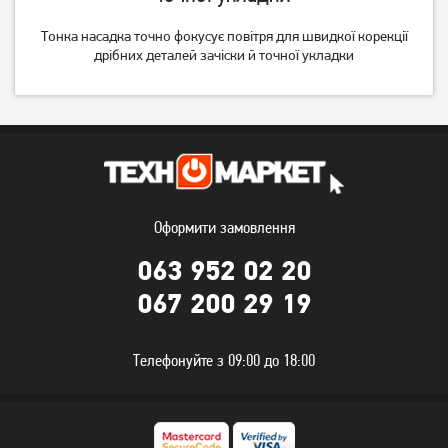
1 199
грн
2 519
грн
949
2 009
Тонка насадка точно фокусує повітря для швидкої корекції
грн
грн
дрібних деталей зачіски й точної укладки
Оформити замовлення
063 952 02 20
Фен Ardesto HD-Y120T
Фен Rowenta Express Style
067 200 29 19
Blow-Dryer CV1801F0
499
849
грн
грн
Телефонуйте з 09:00 до 18:00