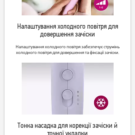
Налаштування холодного повітря для
Фен Rotex RFF202-V
Фен Philips 3000
довершення зачіски
DelicateCare Pro
BHD360/20
1 799
грн
Налаштування холодного повітря забезпечує струмінь
649
1 349
грн
грн
холодного повітря для довершення та фіксації зачіски.
Тонка насадка для корекції зачіски й
Фен Rowenta CV581LF0
Фен Philips 5000 series
BHD500/00
точної укладки