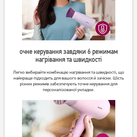
очне керування завдяки 6 режимам
нагрівання та швидкості
Фен Ardesto HD-522
Фен Ardesto HD-Y210
Легко вибирайте комбінацію нагрівання та швидкості, що
найкраще підходить для вашого волосся й зачіски. Шість
різних режимів забезпечують точне керування для
персоналізованої укладки.
729
849
грн
грн