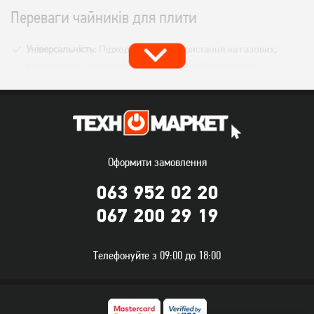
Переваги чайників для плити
Універсальність:
Підходять для використання на газових,
електричних, склокерамічних та індукційних плитах.
Надійність та довговічність:
Виготовлені з високоякісних
матеріалів, таких як нержавіюча сталь, що забезпечує
тривалий термін служби.
Швидке нагрівання:
Ефективно передають тепло від плити до
Оформити замовлення
води, дозволяючи швидко закип'ятити воду.
063 952 02 20
Простота використання та догляду:
Легко наповнюються та
миються, не вимагають особливих зусиль для підтримки в
067 200 29 19
чистоті.
Різноманітність дизайнів:
Від класичних до сучасних,
Телефонуйте з 09:00 до 18:00
дозволяють підібрати чайник, який ідеально впишеться у ваш
інтер'єр.
Як вибрати чайник для плити