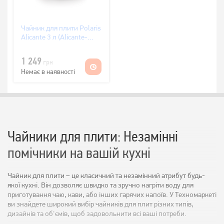
Чайник для плити Polaris
Alicante 3 л (Alicante-
3LN)
1 249
грн
Немає в наявності
Чайники для плити: Незамінні
помічники на вашій кухні
Чайник для плити – це класичний та незамінний атрибут будь-
якої кухні. Він дозволяє швидко та зручно нагріти воду для
приготування чаю, кави, або інших гарячих напоїв. У Техномаркеті
ви знайдете широкий вибір чайників для плит різних типів,
дизайнів та об'ємів, щоб задовольнити всі ваші потреби.