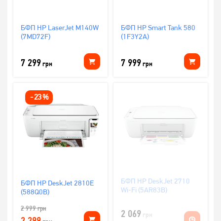
БФП HP LaserJet M140W
БФП HP Smart Tank 580
(7MD72F)
(1F3Y2A)
7 299
7 999
грн
грн
-
23
%
БФП HP DeskJet 2710
БФП HP DeskJet 2810E
Wi-Fi (5AR83B)
(588Q0B)
2 999
грн
2 069
грн
2 299